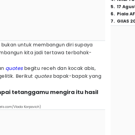
5
.
17 Agus
6
.
Piala A
7
.
GIIAS 2
ni bukan untuk membangun diri supaya
embangun kita jadi tertawa terbahak-
an
quotes
begitu receh dan kocak abis,
litik. Berikut
quotes
bapak-bapak yang
ampai tetanggamu mengira itu hasil
xels.com/Vlada Karpovich)