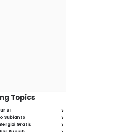
ng Topics
ur BI
o Subianto
ergizi Gratis
ukar Rupiah