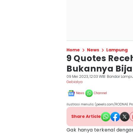
Home
News
Lampung
9 Quotes Rec
Bukannya Bij
09 Mei 2023, 12:03 WIB
Bandar Lamp
Gebialya
News
Channel
ilustrasi menulis (pexels.com/RODNAE Pr
Share Article
Gak hanya terkenal denga