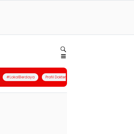
#LokalBerdaya
Profil Dokter
Quiz
Join Community