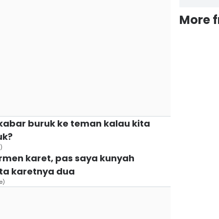
More 
kabar buruk ke teman kalau kita
uk?
)
ermen karet, pas saya kunyah
ta karetnya dua
e)