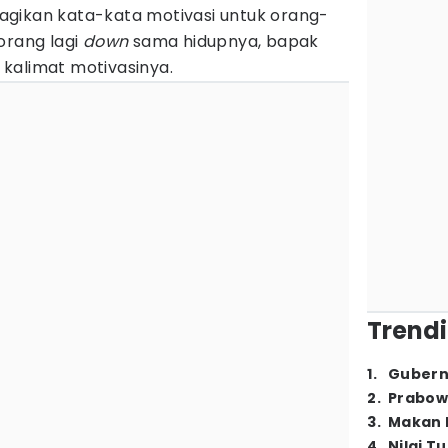
gikan kata-kata motivasi untuk orang-
orang lagi
down
sama hidupnya, bapak
kalimat motivasinya.
Trendi
1
.
Gubern
2
.
Prabow
3
.
Makan B
4
.
Nilai T