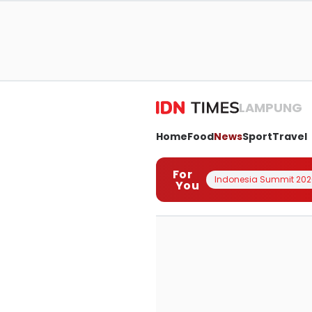
LAMPUNG
Home
Food
News
Sport
Travel
For
Indonesia Summit 202
You