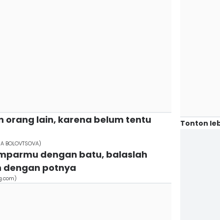
n orang lain, karena belum tentu
Tonton leb
INA BOLOVTSOVA)
emparmu dengan batu, balaslah
n dengan potnya
g.com)