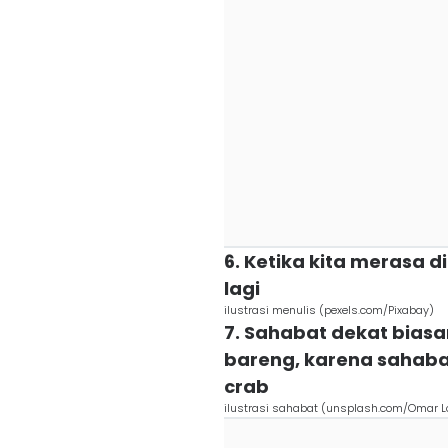
6. Ketika kita merasa d
lagi
ilustrasi menulis (pexels.com/Pixabay)
7. Sahabat dekat bias
bareng, karena sahaba
crab
ilustrasi sahabat (unsplash.com/Omar L