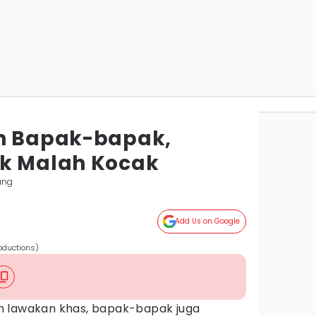
eh Bapak-bapak,
ak Malah Kocak
ung
Add Us on Google
oductions)
n lawakan khas, bapak-bapak juga