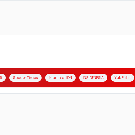
6
Soccer Times
Iklanin di IDN
INSIDENESIA
Yuk Pilih !