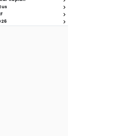
tus
FF
026