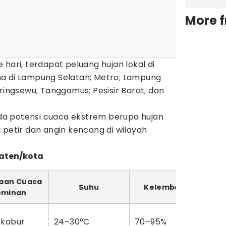
More 
hari, terdapat peluang hujan lokal di
a di Lampung Selatan; Metro; Lampung
Pringsewu; Tanggamus; Pesisir Barat; dan
a potensi cuaca ekstrem berupa hujan
 petir dan angin kencang di wilayah
paten/kota
raan Cuaca
Suhu
Kelembapan
ominan
 kabur
24–30°C
70–95%