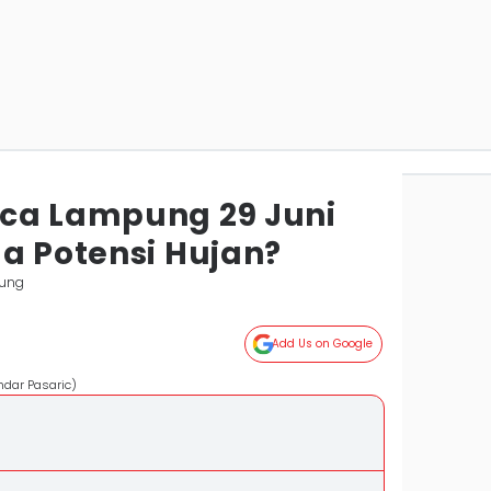
ca Lampung 29 Juni
da Potensi Hujan?
ung
Add Us on Google
ndar Pasaric)