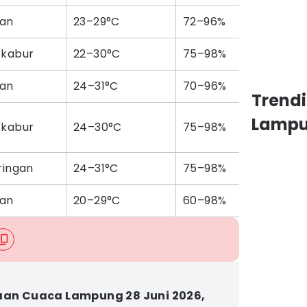
an
23–29°C
72–96%
 kabur
22–30°C
75–98%
an
24–31°C
70–96%
Trend
Lamp
 kabur
24–30°C
75–98%
ringan
24–31°C
75–98%
an
20–29°C
60–98%
aan Cuaca Lampung 28 Juni 2026,