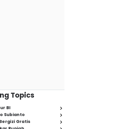
ng Topics
ur BI
o Subianto
ergizi Gratis
ukar Rupiah