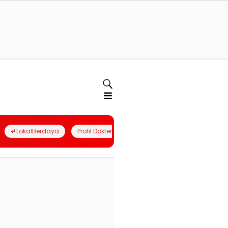
#LokalBerdaya
Profil Dokter
Quiz
Join Community