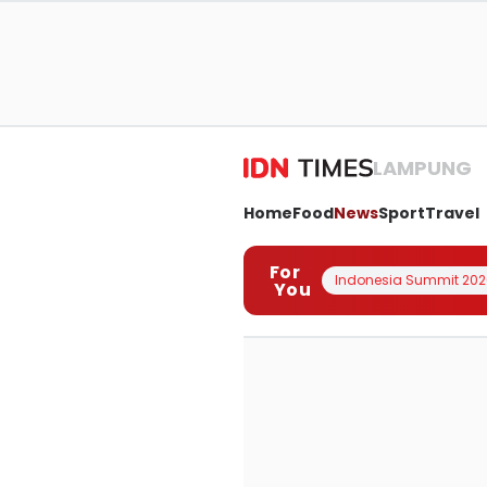
LAMPUNG
Home
Food
News
Sport
Travel
For
Indonesia Summit 202
You