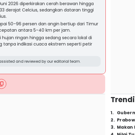
ni 2026 diperkirakan cerah berawan hingga
 derajat Celcius, sedangkan dataran tinggi
ius.
i 50–96 persen dan angin bertiup dari Timur
cepatan antara 5–40 km per jam.
hujan ringan hingga sedang secara lokal di
tanpa indikasi cuaca ekstrem seperti petir
ssisted and reviewed by our editorial team.
Trendi
1
.
Gubern
2
.
Prabow
3
.
Makan B
4
.
Nilai T