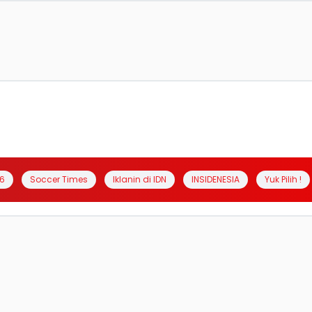
6
Soccer Times
Iklanin di IDN
INSIDENESIA
Yuk Pilih !