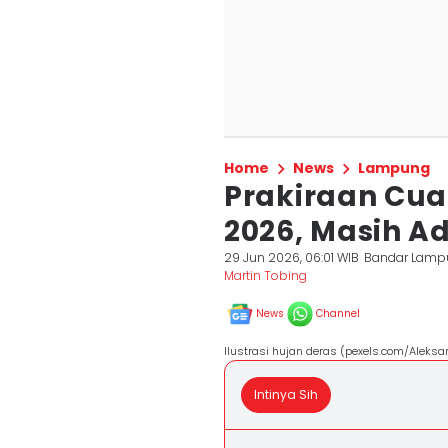
Home
News
Lampung
Prakiraan Cua
2026, Masih A
29 Jun 2026, 06:01 WIB
Bandar Lamp
Martin Tobing
News
Channel
Ilustrasi hujan deras (pexels.com/Aleksa
Intinya Sih