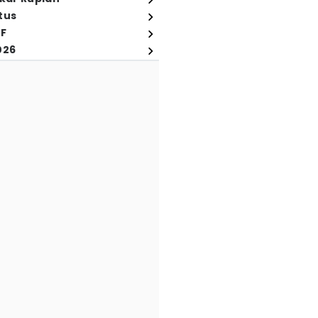
tus
FF
026