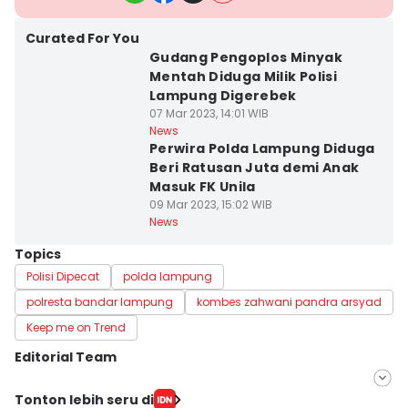
Curated For You
Gudang Pengoplos Minyak
Mentah Diduga Milik Polisi
Lampung Digerebek
07 Mar 2023, 14:01 WIB
News
Perwira Polda Lampung Diduga
Beri Ratusan Juta demi Anak
Masuk FK Unila
09 Mar 2023, 15:02 WIB
News
Topics
Polisi Dipecat
polda lampung
polresta bandar lampung
kombes zahwani pandra arsyad
Keep me on Trend
Editorial Team
Editor
Tonton lebih seru di