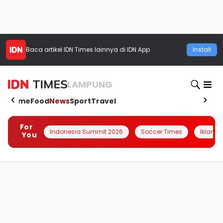
Baca artikel
IDN Times
lainnya di IDN App
Install
LAMPUNG
Home
Food
News
Sport
Travel
For
Indonesia Summit 2026
Soccer Times
Iklanin 
You