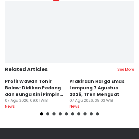
Tama Wiguna
Editor
Martin Tobing
Related Articles
See More
Profil Wawan Tohir
Prakiraan Harga Emas
P
Balaw: Didikan Pedang
Lampung 7 Agustus
P
dan Bunga Kini Pimpin
2026, Tren Menguat
A
PRI Lampung
07 Agu 2026, 09:01 WIB
07 Agu 2026, 08:03 WIB
G
07
News
News
Ne