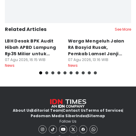
Related Articles
See More
LBH Desak BPK Audit
Warga Mengeluh Jalan
B
Hibah APBD Lampung
RA Basyid Rusak,
Pe
Rp35 Miliar untuk
Pemkab Lamsel Janji
P
Kejaksaan
07 Agu 2026, 16:15 WIB
Segera Perbaiki
07 Agu 2026, 13:16 WIB
D
07
News
News
Ne
About Us
Editorial Team
Contact Us
Terms of Services
Pedoman Media Siber
Index
Sitemap
Follow Us