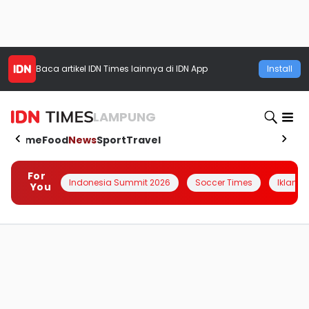
Baca artikel
IDN Times
lainnya di IDN App
Install
LAMPUNG
Home
Food
News
Sport
Travel
For
Indonesia Summit 2026
Soccer Times
Iklanin 
You