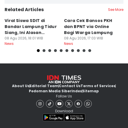
Related Articles
See More
Viral Siswa SDIT di
Cara Cek Bansos PKH
PR
Bandar Lampung Tidur
dan BPNT via Online
P
Siang, Ini Alasan
Bagi Warga Lampung
J
Sekolah
08 Agu 2026, 18:01 WIB
08 Agu 2026, 17:03 WIB
08
News
News
Ne
About Us
Editorial Team
Contact Us
Terms of Services
Pedoman Media Siber
Index
Sitemap
Follow Us
Download