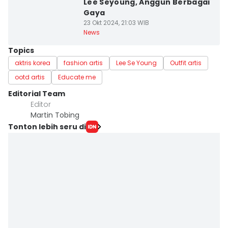
Lee Seyoung, Anggun Berbagai
Gaya
23 Okt 2024, 21:03 WIB
News
Topics
aktris korea
fashion artis
Lee Se Young
Outfit artis
ootd artis
Educate me
Editorial Team
Editor
Martin Tobing
Tonton lebih seru di