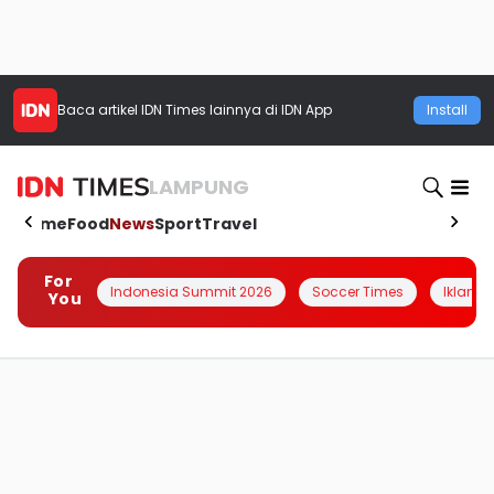
Baca artikel
IDN Times
lainnya di IDN App
Install
LAMPUNG
Home
Food
News
Sport
Travel
For
Indonesia Summit 2026
Soccer Times
Iklanin 
You