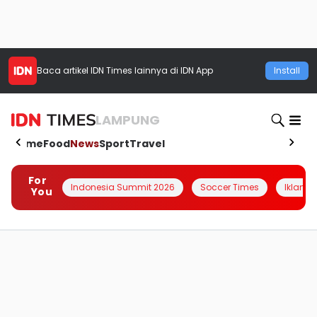
Baca artikel
IDN Times
lainnya di IDN App
Install
LAMPUNG
Home
Food
News
Sport
Travel
For
Indonesia Summit 2026
Soccer Times
Iklanin 
You