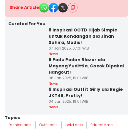
Share Article
Curated For You
8 Inspirasi OOTD Hijab Simple
untuk Kondangan ala Jihan
Sahira, Modis!
07 Jan 2025, 07:01 WIB
News
8 Padu Padan Blazer ala
Mayang Yudittia, Cocok Dipakai
Hangout!
06 Jan 2025, 19:01 WIB
News
9 Inspirasi Outfit Girly ala Regie
JKT48, Pretty!
04 Jan 2025, 19:01 WIB
News
Topics
fashion artis
Outfit artis
ootd artis
Educate me