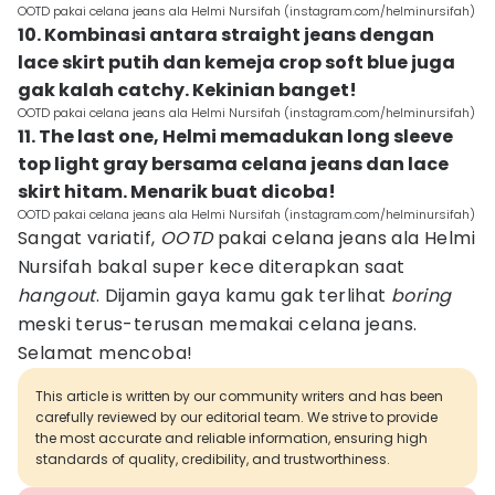
OOTD pakai celana jeans ala Helmi Nursifah (instagram.com/helminursifah)
10. Kombinasi antara straight jeans dengan
lace skirt putih dan kemeja crop soft blue juga
gak kalah catchy. Kekinian banget!
OOTD pakai celana jeans ala Helmi Nursifah (instagram.com/helminursifah)
11. The last one, Helmi memadukan long sleeve
top light gray bersama celana jeans dan lace
skirt hitam. Menarik buat dicoba!
OOTD pakai celana jeans ala Helmi Nursifah (instagram.com/helminursifah)
Sangat variatif,
OOTD
pakai celana jeans ala Helmi
Nursifah bakal super kece diterapkan saat
hangout
. Dijamin gaya kamu gak terlihat
boring
meski terus-terusan memakai celana jeans.
Selamat mencoba!
This article is written by our community writers and has been
carefully reviewed by our editorial team. We strive to provide
the most accurate and reliable information, ensuring high
standards of quality, credibility, and trustworthiness.