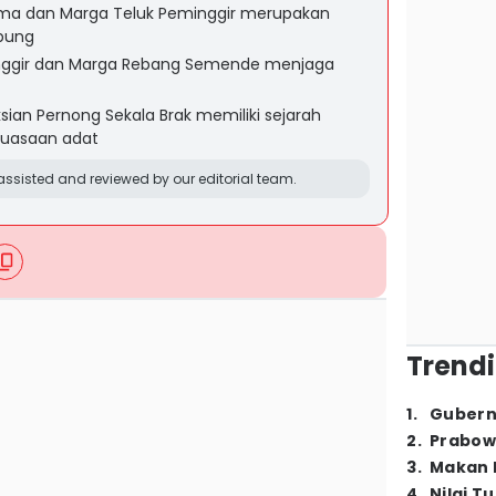
ima dan Marga Teluk Peminggir merupakan
pung
nggir dan Marga Rebang Semende menjaga
sian Pernong Sekala Brak memiliki sejarah
kuasaan adat
ssisted and reviewed by our editorial team.
Trendi
1
.
Gubern
2
.
Prabow
3
.
Makan B
4
.
Nilai T