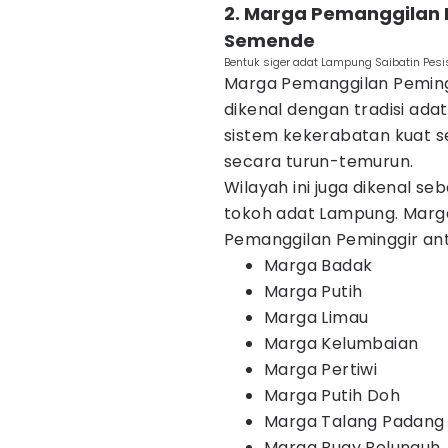
2. Marga Pemanggilan
Semende
Bentuk siger adat Lampung Saibatin Pes
Marga Pemanggilan Peminggi
dikenal dengan tradisi ad
sistem kekerabatan kuat s
secara turun-temurun.
Wilayah ini juga dikenal s
tokoh adat Lampung. Mar
Pemanggilan Peminggir anta
Marga Badak
Marga Putih
Marga Limau
Marga Kelumbaian
Marga Pertiwi
Marga Putih Doh
Marga Talang Padang P
Marga Buay Belunguh