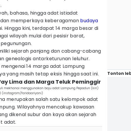
.
yah, bahasa, hingga adat istiadat
khas dan memperkaya keberagaman
budaya
i. Hingga kini, terdapat 14 marga besar di
i wilayah mulai dari pesisir barat,
 pegunungan.
liki sejarah panjang dan cabang-cabang
n genealogis antarketurunan leluhur.
ap mengenai 14 marga adat Lampung
Tonton leb
 yang masih tetap eksis hingga saat ini.
Way Lima dan Marga Teluk Peminggir
muli mekhanai menggunakan baju adat Lampung Pepadun (kiri)
 (instagram/faridaariyani)
ma merupakan salah satu kelompok adat
 Lampung. Wilayahnya mencakup kawasan
ang dikenal subur dan kaya akan sejarah
 adat.