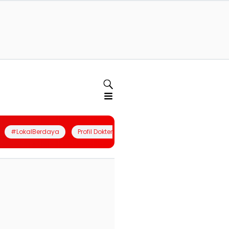
#LokalBerdaya
Profil Dokter
Quiz
Join Community