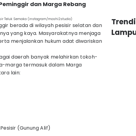
 Peminggir dan Marga Rebang
isir Teluk Semaka (instagram/moshi2studio)
Trend
r berada di wilayah pesisir selatan dan
Lamp
atnya yang kaya. Masyarakatnya menjaga
erta menjalankan hukum adat diwariskan
ebagai daerah banyak melahirkan tokoh-
ga-marga termasuk dalam Marga
ra lain:
esisir (Gunung Alif)