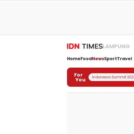
LAMPUNG
Home
Food
News
Sport
Travel
For
Indonesia Summit 202
You