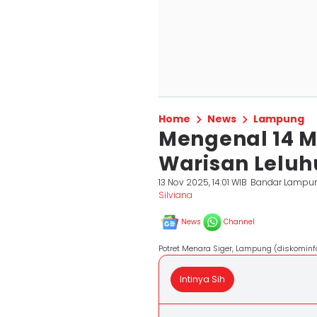
Home
News
Lampung
Mengenal 14 
Warisan Leluh
13 Nov 2025, 14:01 WIB
Bandar Lampu
Silviana
News
Channel
Potret Menara Siger, Lampung (diskominfo
Intinya Sih