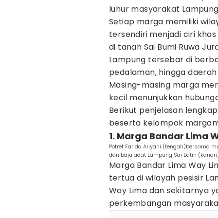
luhur masyarakat Lampung
Setiap marga memiliki wila
tersendiri menjadi ciri 
di tanah Sai Bumi Ruwa Jura
Lampung tersebar di berbaga
pedalaman, hingga daerah
Masing-masing marga memi
kecil menunjukkan hubunga
Berikut penjelasan lengk
beserta kelompok marganya
1. Marga Bandar Lima 
Potret Farida Ariyani (tengah)bersama 
dan baju adat Lampung Sai Batin (kanan)
Marga Bandar Lima Way Li
tertua di wilayah pesisir
Way Lima dan sekitarnya y
perkembangan masyarakat