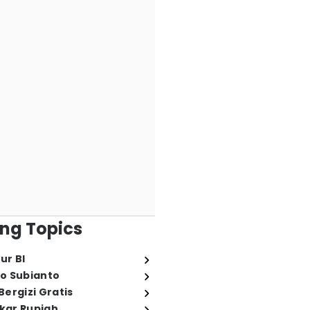
ng Topics
ur BI
o Subianto
ergizi Gratis
ukar Rupiah