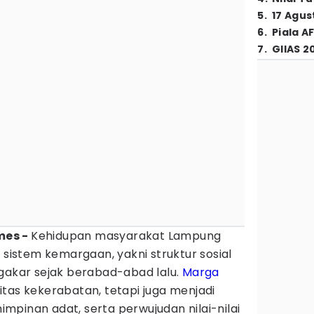
5
.
17 Agus
6
.
Piala A
7
.
GIIAS 2
imes -
Kehidupan masyarakat Lampung
 sistem kemargaan, yakni struktur sosial
ngakar sejak berabad-abad lalu.
Marga
tas kekerabatan, tetapi juga menjadi
pinan adat, serta perwujudan nilai-nilai