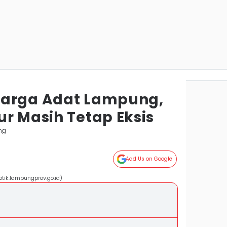
Marga Adat Lampung,
ur Masih Tetap Eksis
ng
Add Us on Google
tik.lampungprov.go.id)