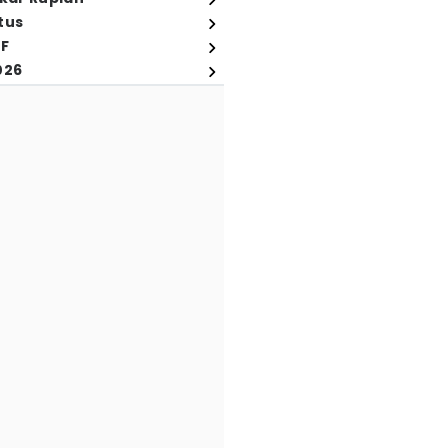
tus
FF
026