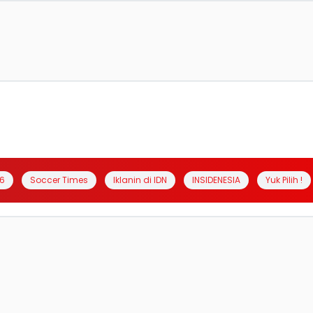
6
Soccer Times
Iklanin di IDN
INSIDENESIA
Yuk Pilih !