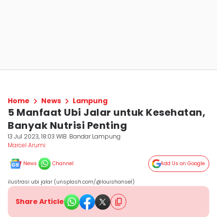
Home
News
Lampung
5 Manfaat Ubi Jalar untuk Kesehatan,
Banyak Nutrisi Penting
13 Jul 2023, 18:03 WIB
Bandar Lampung
Marcel Arumi
News
Channel
Add Us on Google
ilustrasi ubi jalar (unsplash.com/@louishansel)
Share Article