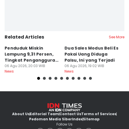
Related Articles
See More
Penduduk Miskin
Dua Sales Modus Beli Es
Vi
Lampung 9,31 Persen,
Pakai Uang Diduga
P
Tingkat Pengangguran
Palsu, Ini yang Terjadi
S
Terbuka Naik
06 Agu 2026, 20:03 WIB
06 Agu 2026, 19:02 WIB
06
News
News
Ne
About Us
Editorial Team
Contact Us
Terms of Services
Pedoman Media Siber
Index
Sitemap
Follow Us