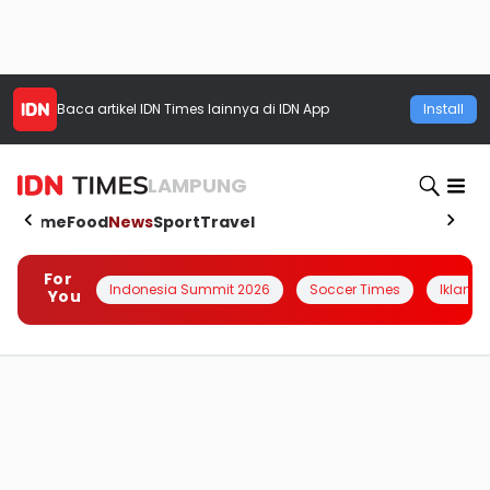
Baca artikel
IDN Times
lainnya di IDN App
Install
LAMPUNG
Home
Food
News
Sport
Travel
For
Indonesia Summit 2026
Soccer Times
Iklanin 
You