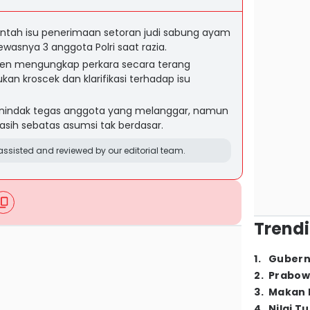
ah isu penerimaan setoran judi sabung ayam
wasnya 3 anggota Polri saat razia.
men mengungkap perkara secara terang
n kroscek dan klarifikasi terhadap isu
 menindak tegas anggota yang melanggar, namun
sih sebatas asumsi tak berdasar.
ssisted and reviewed by our editorial team.
Trendi
1
.
Gubern
2
.
Prabow
3
.
Makan B
4
.
Nilai T