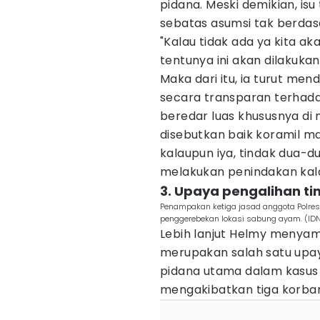
pidana. Meski demikian, isu
sebatas asumsi tak berdas
"Kalau tidak ada ya kita ak
tentunya ini akan dilakuka
Maka dari itu, ia turut m
secara transparan terhad
beredar luas khususnya di 
disebutkan baik koramil m
kalaupun iya, tindak dua-d
melakukan penindakan kala
3. Upaya pengalihan 
Penampakan ketiga jasad anggota Polre
penggerebekan lokasi sabung ayam. (IDN
Lebih lanjut Helmy menyam
merupakan salah satu upa
pidana utama dalam kasus
mengakibatkan tiga korban