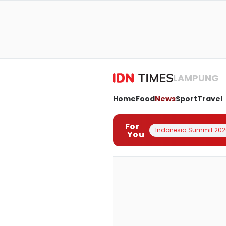
LAMPUNG
Home
Food
News
Sport
Travel
For
Indonesia Summit 202
You