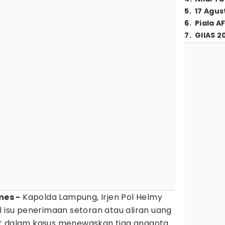
5
.
17 Agus
6
.
Piala A
7
.
GIIAS 2
mes -
Kapolda Lampung, Irjen Pol Helmy
l isu penerimaan setoran atau aliran uang
at dalam kasus menewaskan tiga anggota