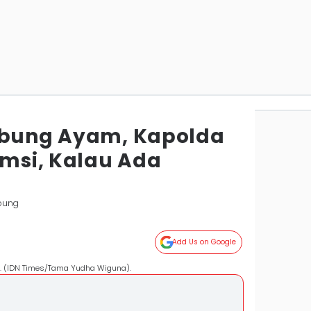
abung Ayam, Kapolda
msi, Kalau Ada
pung
Add Us on Google
.. (IDN Times/Tama Yudha Wiguna).