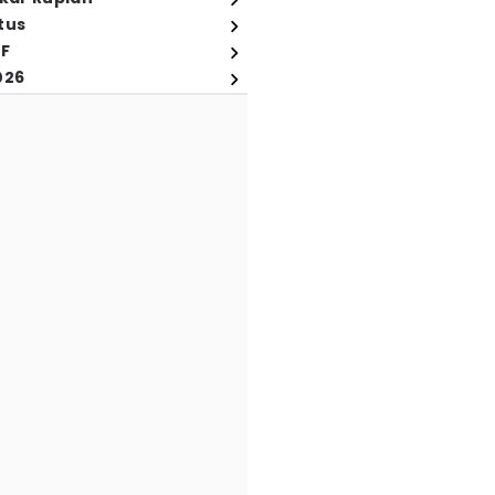
tus
FF
026