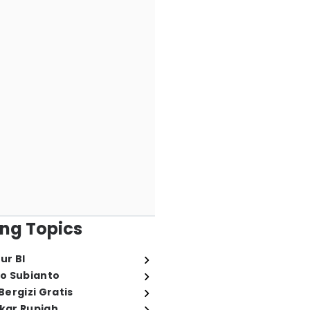
ng Topics
ur BI
o Subianto
ergizi Gratis
ukar Rupiah