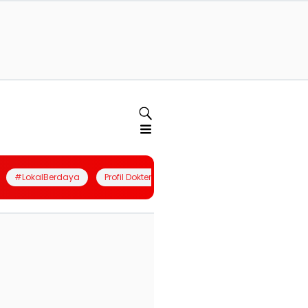
#LokalBerdaya
Profil Dokter
Quiz
Join Community