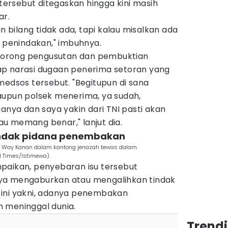
 tersebut ditegaskan hingga kini masih
ar.
an bilang tidak ada, tapi kalau misalkan ada
n penindakan," imbuhnya.
endorong pengusutan dan pembuktian
ap narasi dugaan penerima setoran yang
medsos tersebut. "Begitupun di sana
aupun polsek menerima, ya sudah,
uanya dan saya yakin dari TNI pasti akan
u memang benar," lanjut dia.
tindak pidana penembakan
s Way Kanan dalam kantong jenazah tewas dalam
 Times/Istimewa).
paikan, penyebaran isu tersebut
ya mengaburkan atau mengalihkan tindak
 ini yakni, adanya penembakan
 meninggal dunia.
Trend