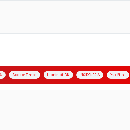
6
Soccer Times
Iklanin di IDN
INSIDENESIA
Yuk Pilih !