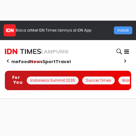
Baca artikel
IDN Times
lainnya di IDN App
Install
LAMPUNG
Home
Food
News
Sport
Travel
For
Indonesia Summit 2026
Soccer Times
Iklanin 
You