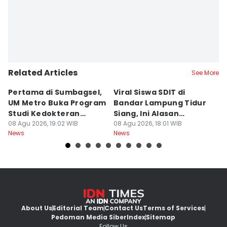
Related Articles
See More
Pertama di Sumbagsel,
Viral Siswa SDIT di
C
UM Metro Buka Program
Bandar Lampung Tidur
d
Studi Kedokteran
Siang, Ini Alasan
B
Hewan
08 Agu 2026, 19:02 WIB
Sekolah
08 Agu 2026, 18:01 WIB
08
News
News
Ne
About Us
Editorial Team
Contact Us
Terms of Services
Pedoman Media Siber
Index
Sitemap
Follow Us