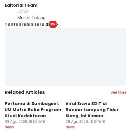
Editorial Team
Editor
Martin Tobing
Tonton lebih seru di
Related Articles
See More
Pertama di Sumbagsel,
Viral Siswa SDIT di
C
UM Metro Buka Program
Bandar Lampung Tidur
d
Studi Kedokteran
Siang, Ini Alasan
B
Hewan
08 Agu 2026, 19:02 WIB
Sekolah
08 Agu 2026, 18:01 WIB
08
News
News
Ne