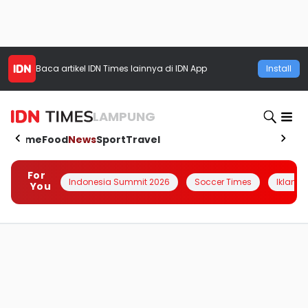
Baca artikel
IDN Times
lainnya di IDN App
Install
LAMPUNG
Home
Food
News
Sport
Travel
For
Indonesia Summit 2026
Soccer Times
Iklanin 
You