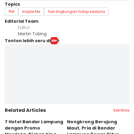
Topics
PLN
Inspire Me
hari lingkungan hidup sedunia
Editorial Team
Editor
Martin Tobing
Tonton lebih seru di
Related Articles
See More
7 Hotel Bandar Lampung
Nongkrong Berujung
W
dengan Promo
Maut, Pria di Bandar
K