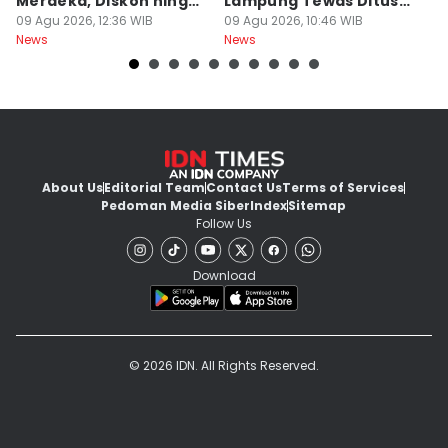
Merdeka, Diskon hingga
Lampung Tewas Ditusuk
L
50 Persen
09 Agu 2026, 12:36 WIB
Teman
09 Agu 2026, 10:46 WIB
W
09
News
News
Ne
About Us
Editorial Team
Contact Us
Terms of Services
Pedoman Media Siber
Index
Sitemap
Follow Us
Download
© 2026 IDN. All Rights Reserved.