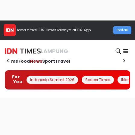
Baca artikel
IDN Times
lainnya di IDN App
Install
LAMPUNG
Home
Food
News
Sport
Travel
For
Indonesia Summit 2026
Soccer Times
Iklanin 
You