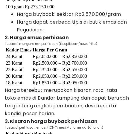
100 gram
Rp273.150.000
Harga buyback: sekitar Rp2.570.000/gram
Harga dapat berbeda tipis di butik emas dan
Pegadaian.
2. Harga emas perhiasan
ilustrasi mengenakan perhiasan (freepik.com/newafrika)
Kadar Emas
Harga Per Gram
24 Karat
Rp2.650.000 – Rp2.850.000
23 Karat
Rp2.500.000 – Rp2.700.000
22 Karat
Rp2.350.000 – Rp2.550.000
20 Karat
Rp2.050.000 – Rp2.250.000
18 Karat
Rp1.850.000 – Rp2.050.000
Harga tersebut merupakan kisaran rata-rata
toko emas di Bandar Lampung dan dapat berubah
tergantung ongkos pembuatan, desain, serta
kondisi pasar harian.
3. Kisaran harga buyback perhiasan
Ilustrasi perhiasan emas. (IDN Times/Muhammad Saifullah)
Kadar
Harga Buyback