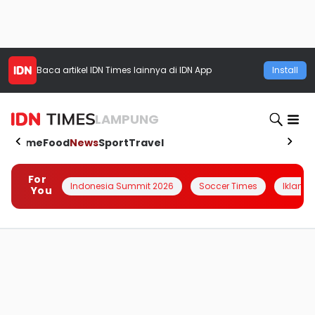
Baca artikel
IDN Times
lainnya di IDN App
Install
LAMPUNG
Home
Food
News
Sport
Travel
For
Indonesia Summit 2026
Soccer Times
Iklanin 
You