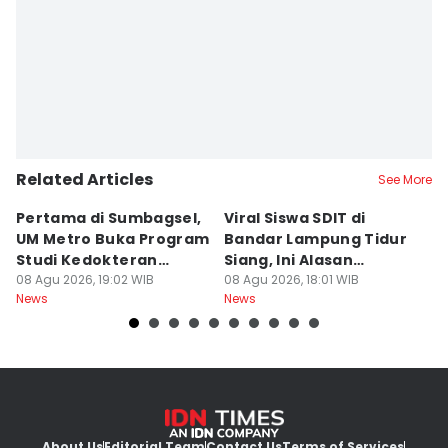
Related Articles
See More
Pertama di Sumbagsel,
Viral Siswa SDIT di
C
UM Metro Buka Program
Bandar Lampung Tidur
d
Studi Kedokteran
Siang, Ini Alasan
B
Hewan
08 Agu 2026, 19:02 WIB
Sekolah
08 Agu 2026, 18:01 WIB
08
News
News
Ne
About Us
Editorial Team
Contact Us
Terms of Services