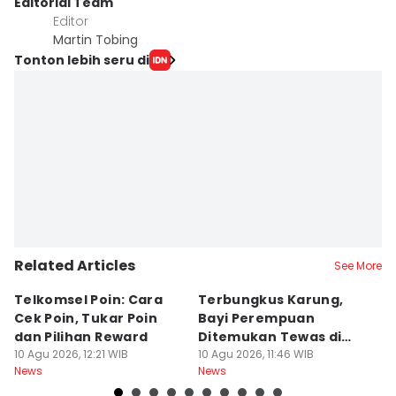
Editorial Team
Editor
Martin Tobing
Tonton lebih seru di
Related Articles
See More
Telkomsel Poin: Cara
Terbungkus Karung,
P
Cek Poin, Tukar Poin
Bayi Perempuan
A
dan Pilihan Reward
Ditemukan Tewas di
L
10 Agu 2026, 12:21 WIB
Tempat Sampah
10 Agu 2026, 11:46 WIB
2
10
News
News
Ne