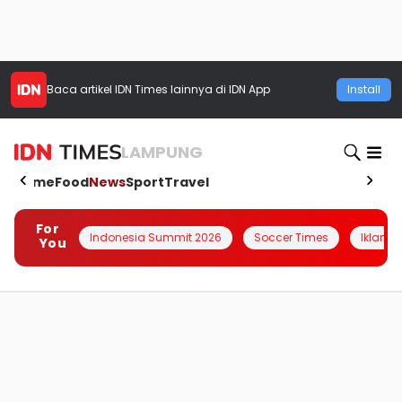
Baca artikel
IDN Times
lainnya di IDN App
Install
LAMPUNG
Home
Food
News
Sport
Travel
For
Indonesia Summit 2026
Soccer Times
Iklanin 
You