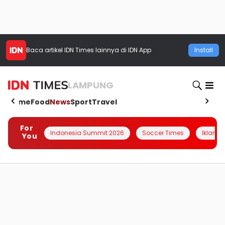
Baca artikel
IDN Times
lainnya di IDN App
Install
LAMPUNG
Home
Food
News
Sport
Travel
For
Indonesia Summit 2026
Soccer Times
Iklanin 
You