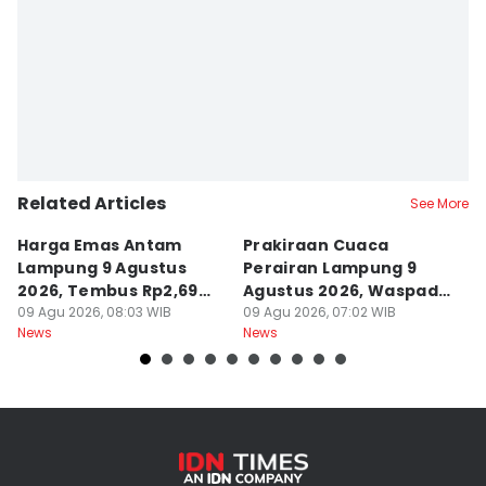
Related Articles
See More
Harga Emas Antam
Prakiraan Cuaca
P
Lampung 9 Agustus
Perairan Lampung 9
K
2026, Tembus Rp2,69
Agustus 2026, Waspada
L
Juta
09 Agu 2026, 08:03 WIB
Ombak
09 Agu 2026, 07:02 WIB
2
09
News
News
Ne