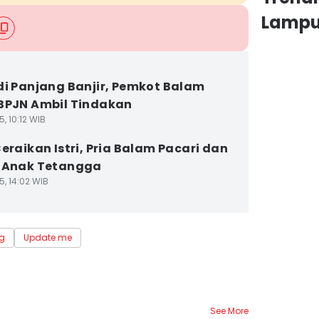
Lamp
di Panjang Banjir, Pemkot Balam
BPJN Ambil Tindakan
5, 10:12 WIB
Ceraikan Istri, Pria Balam Pacari dan
i Anak Tetangga
5, 14:02 WIB
g
Update me
See More