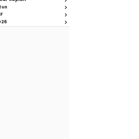
tus
FF
026