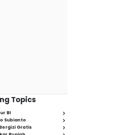
ng Topics
ur BI
o Subianto
ergizi Gratis
ukar Rupiah