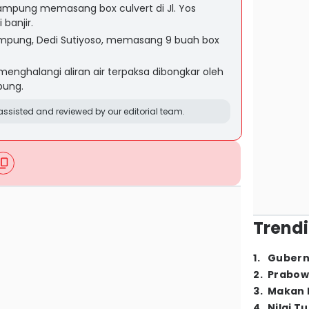
ampung memasang box culvert di Jl. Yos
banjir.
ampung, Dedi Sutiyoso, memasang 9 buah box
nghalangi aliran air terpaksa dibongkar oleh
pung.
ssisted and reviewed by our editorial team.
Trendi
1
.
Gubern
2
.
Prabow
3
.
Makan B
4
.
Nilai T