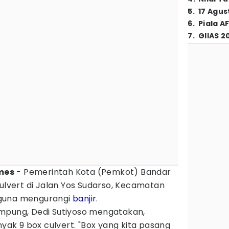
5
.
17 Agus
6
.
Piala A
7
.
GIIAS 2
mes
- Pemerintah Kota (Pemkot) Bandar
vert di Jalan Yos Sudarso, Kecamatan
 guna mengurangi
banjir
.
mpung, Dedi Sutiyoso mengatakan,
k 9 box culvert. "Box yang kita pasang