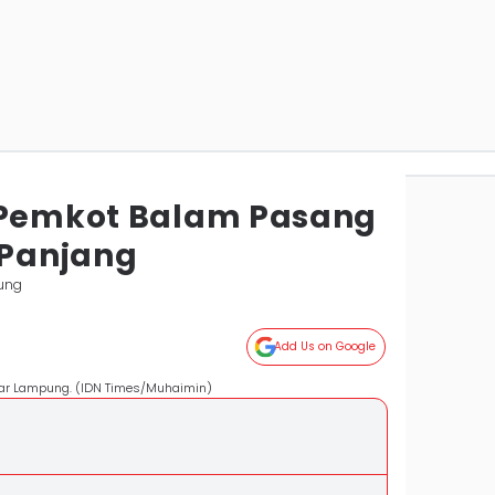
 Pemkot Balam Pasang
 Panjang
ung
Add Us on Google
dar Lampung. (IDN Times/Muhaimin)