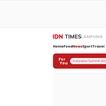
LAMPUNG
Home
Food
News
Sport
Travel
For
Indonesia Summit 202
You