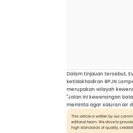
Dalam tinjauan tersebut,
ketidakhadiran BPJN Lampu
merupakan wilayah kewena
"Jalan ini kewenangan bal
meminta agar saluran air di 
This article is written by our com
editorial team. We strive to provi
high standards of quality, credibil