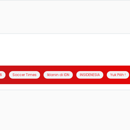
6
Soccer Times
Iklanin di IDN
INSIDENESIA
Yuk Pilih !