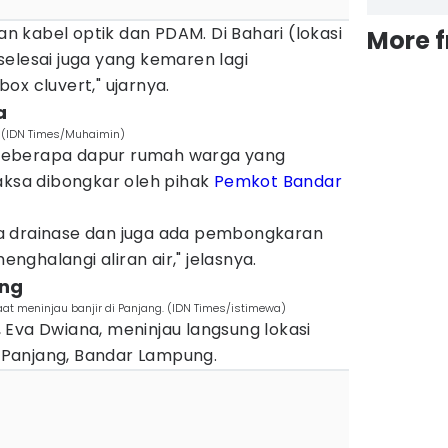
 kabel optik dan PDAM. Di Bahari (lokasi
More 
elesai juga yang kemaren lagi
ox cluvert," ujarnya.
a
. (IDN Times/Muhaimin)
beberapa dapur rumah warga yang
aksa dibongkar oleh pihak
Pemkot Bandar
a drainase dan juga ada pembongkaran
ghalangi aliran air," jelasnya.
ung
t meninjau banjir di Panjang. (IDN Times/istimewa)
 Eva Dwiana, meninjau langsung lokasi
o, Panjang, Bandar Lampung.