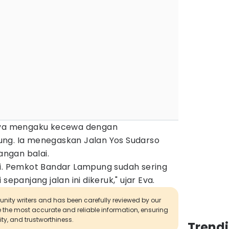
 Eva mengaku kecewa dengan
ng. Ia menegaskan Jalan Yos Sudarso
ngan balai.
ai. Pemkot Bandar Lampung sudah sering
sepanjang jalan ini dikeruk," ujar Eva.
munity writers and has been carefully reviewed by our
de the most accurate and reliable information, ensuring
ity, and trustworthiness.
Trend