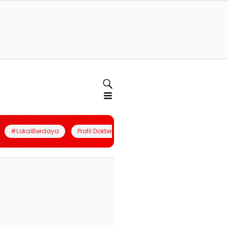
#LokalBerdaya
Profil Dokter
Quiz
Join Community