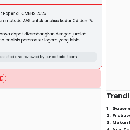
t Paper di ICMBHS 2025
n metode AAS untuk analisis kadar Cd dan Pb
iannya dapat dikembangkan dengan jumlah
an analisis parameter logam yang lebih
ssisted and reviewed by our editorial team.
Trendi
1
.
Gubern
2
.
Prabow
3
.
Makan B
4
.
Nilai T