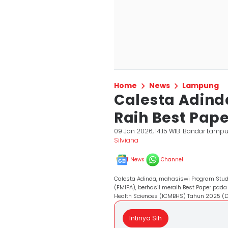
Home
News
Lampung
Calesta Adind
Raih Best Pap
09 Jan 2026, 14:15 WIB
Bandar Lamp
Silviana
News
Channel
Calesta Adinda, mahasiswi Program Studi
(FMIPA), berhasil meraih Best Paper pada
Health Sciences (ICMBHS) Tahun 2025 (D
Intinya Sih