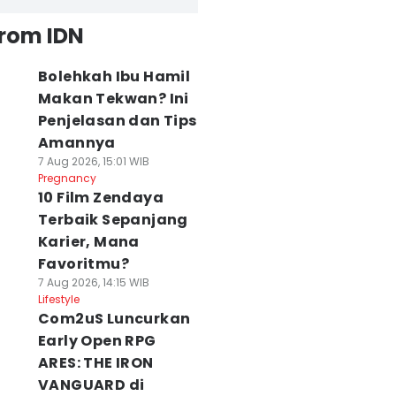
from IDN
Bolehkah Ibu Hamil
Makan Tekwan? Ini
Penjelasan dan Tips
Amannya
7 Aug 2026, 15:01 WIB
Pregnancy
10 Film Zendaya
Terbaik Sepanjang
Karier, Mana
Favoritmu?
7 Aug 2026, 14:15 WIB
Lifestyle
Com2uS Luncurkan
Early Open RPG
ARES: THE IRON
VANGUARD di