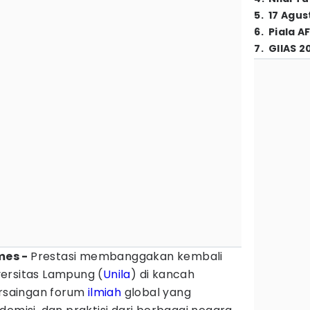
5
.
17 Agus
6
.
Piala A
7
.
GIIAS 2
mes -
Prestasi membanggakan kembali
ersitas Lampung (
Unila
) di kancah
ersaingan forum
ilmiah
global yang