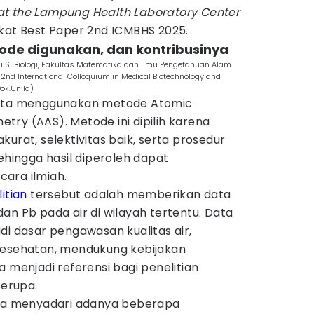
at the Lampung Health Laboratory Center
ikat Best Paper 2nd ICMBHS 2025.
etode digunakan, dan kontribusinya
 S1 Biologi, Fakultas Matematika dan Ilmu Pengetahuan Alam
 2nd International Colloquium in Medical Biotechnology and
ok.Unila)
esta menggunakan metode Atomic
ry (AAS). Metode ini dipilih karena
 akurat, selektivitas baik, serta prosedur
ehingga hasil diperoleh dapat
ara ilmiah.
itian
tersebut adalah memberikan data
an Pb pada air di wilayah tertentu. Data
di dasar pengawasan kualitas air,
kesehatan, mendukung kebijakan
a menjadi referensi bagi penelitian
serupa.
uga menyadari adanya beberapa