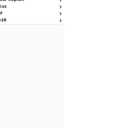
tus
FF
026