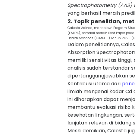
Spectrophotometry (AAS) 
yang berhasil meraih pred
2. Topik penelitian, m
Calesta Adinda, mahasiswi Program Studi
(FMIPA), berhasil meraih Best Paper pada
Health Sciences (ICMBHS) Tahun 2025 (D
Dalam penelitiannya, Cal
Absorption Spectrophotomet
memiliki sensitivitas tinggi,
analisis sudah terstandar s
dipertanggungjawabkan sec
Kontribusi utama dari
penel
ilmiah mengenai kadar Cd d
ini diharapkan dapat menja
membantu evaluasi risiko 
kesehatan lingkungan, sert
lanjutan relevan di bidang 
Meski demikian, Calesta j