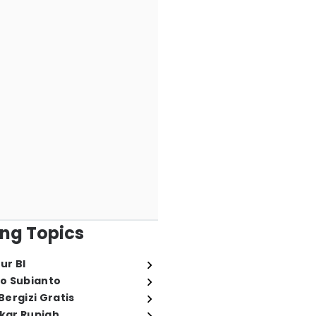
ng Topics
ur BI
o Subianto
ergizi Gratis
ukar Rupiah