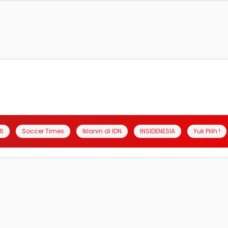
6
Soccer Times
Iklanin di IDN
INSIDENESIA
Yuk Pilih !