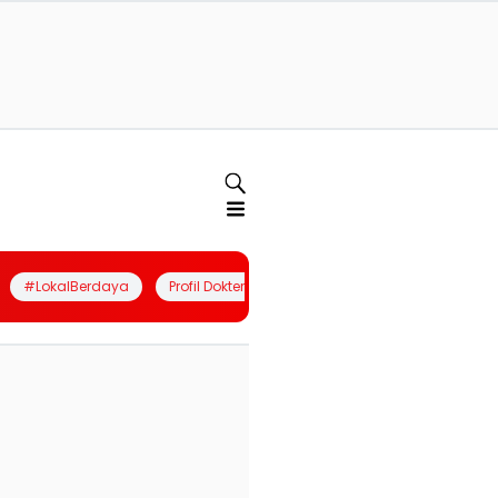
#LokalBerdaya
Profil Dokter
Quiz
Join Community