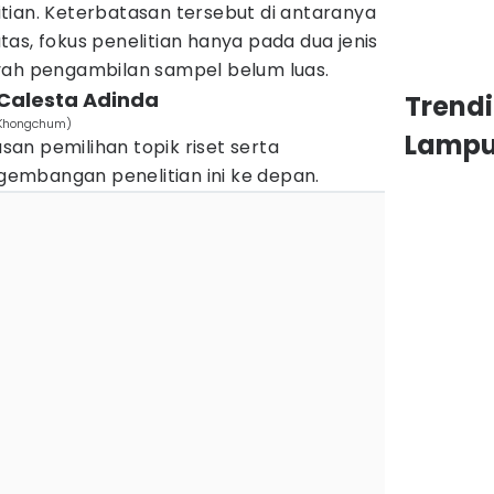
tian. Keterbatasan tersebut di antaranya
as, fokus penelitian hanya pada dua jenis
yah pengambilan sampel belum luas.
 Calesta Adinda
Trend
i Khongchum)
Lamp
an pemilihan topik riset serta
embangan penelitian ini ke depan.