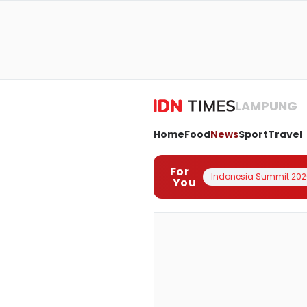
LAMPUNG
Home
Food
News
Sport
Travel
For
Indonesia Summit 202
You