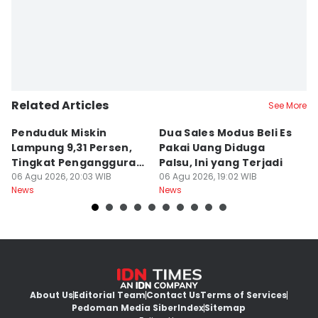
Related Articles
See More
Penduduk Miskin
Dua Sales Modus Beli Es
Vi
Lampung 9,31 Persen,
Pakai Uang Diduga
P
Tingkat Pengangguran
Palsu, Ini yang Terjadi
S
Terbuka Naik
06 Agu 2026, 20:03 WIB
06 Agu 2026, 19:02 WIB
06
News
News
Ne
About Us
Editorial Team
Contact Us
Terms of Services
Pedoman Media Siber
Index
Sitemap