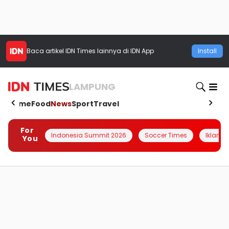
Baca artikel
IDN Times
lainnya di IDN App
Install
LAMPUNG
Home
Food
News
Sport
Travel
For
Indonesia Summit 2026
Soccer Times
Iklanin 
You