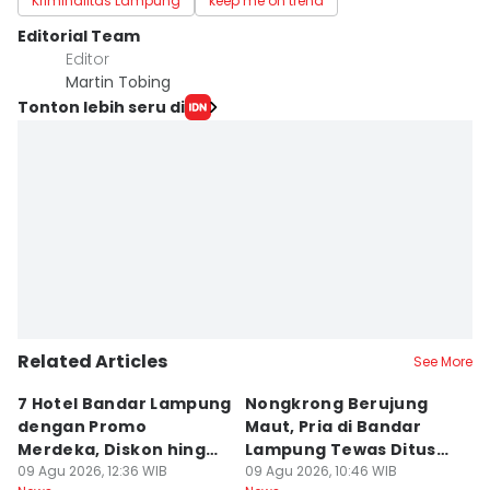
Kriminalitas Lampung
keep me on trend
Editorial Team
Editor
Martin Tobing
Tonton lebih seru di
Related Articles
See More
7 Hotel Bandar Lampung
Nongkrong Berujung
W
dengan Promo
Maut, Pria di Bandar
K
Merdeka, Diskon hingga
Lampung Tewas Ditusuk
L
50 Persen
09 Agu 2026, 12:36 WIB
Teman
09 Agu 2026, 10:46 WIB
W
09