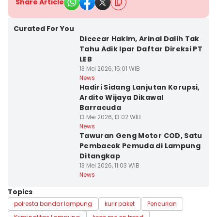
Share Article
Curated For You
Dicecar Hakim, Arinal Dalih Tak
Tahu Adik Ipar Daftar Direksi PT
LEB
13 Mei 2026, 15:01 WIB
News
Hadiri Sidang Lanjutan Korupsi,
Ardito Wijaya Dikawal
Barracuda
13 Mei 2026, 13:02 WIB
News
Tawuran Geng Motor COD, Satu
Pembacok Pemuda di Lampung
Ditangkap
13 Mei 2026, 11:03 WIB
News
Topics
polresta bandar lampung
kurir paket
Pencurian