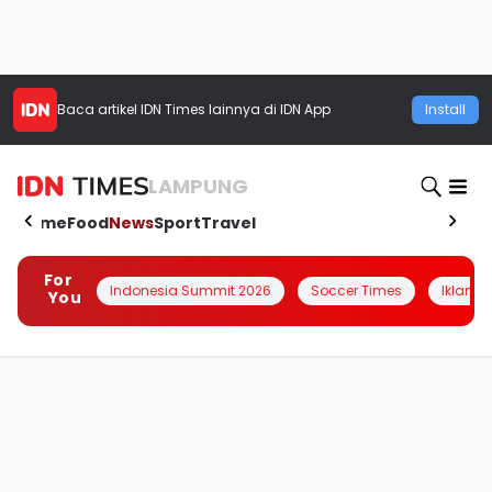
Baca artikel
IDN Times
lainnya di IDN App
Install
LAMPUNG
Home
Food
News
Sport
Travel
For
Indonesia Summit 2026
Soccer Times
Iklanin 
You