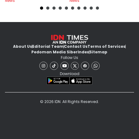
News
News
Ne
About Us
Editorial Team
Contact Us
Terms of Services
Pedoman Media Siber
Index
Sitemap
Follow Us
Download
© 2026 IDN. All Rights Reserved.