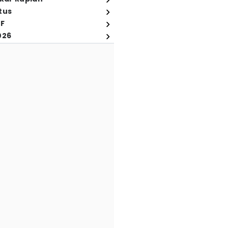
tus
FF
026