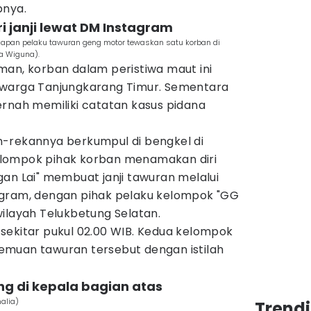
pnya.
i janji lewat DM Instagram
gkapan pelaku tawuran geng motor tewaskan satu korban di
a Wiguna).
man, korban dalam peristiwa maut ini
2), warga Tanjungkarang Timur. Sementara
ernah memiliki catatan kasus pidana
-rekannya berkumpul di bengkel di
lompok pihak korban menamakan diri
an Lai" membuat janji tawuran melalui
agram, dengan pihak pelaku kelompok "GG
ilayah Telukbetung Selatan.
di sekitar pukul 02.00 WIB. Kedua kelompok
muan tawuran tersebut dengan istilah
ng di kepala bagian atas
alia)
Trend