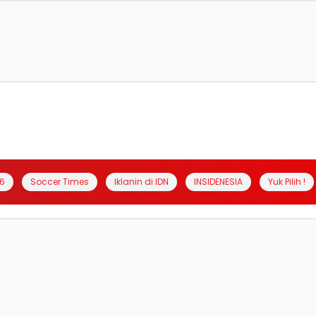
6
Soccer Times
Iklanin di IDN
INSIDENESIA
Yuk Pilih !