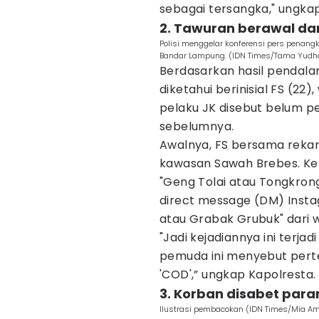
sebagai tersangka," ungka
2. Tawuran berawal dar
Polisi menggelar konferensi pers penan
Bandar Lampung. (IDN Times/Tama Yudh
Berdasarkan hasil pendala
diketahui berinisial FS (2
pelaku JK disebut belum p
sebelumnya.
Awalnya, FS bersama rekan
kawasan Sawah Brebes. Ke
"Geng Tolai atau Tongkrong
direct message (DM) Inst
atau Grabak Grubuk" dari w
"Jadi kejadiannya ini terja
pemuda ini menyebut perte
'COD',” ungkap Kapolresta.
3. Korban disabet para
Ilustrasi pembacokan (IDN Times/Mia Am