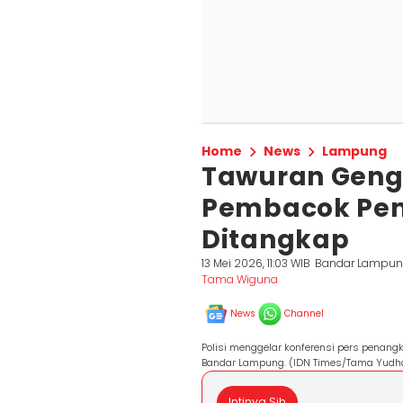
Home
News
Lampung
Tawuran Geng 
Pembacok Pe
Ditangkap
13 Mei 2026, 11:03 WIB
Bandar Lampu
Tama Wiguna
News
Channel
Polisi menggelar konferensi pers penan
Bandar Lampung. (IDN Times/Tama Yudh
Intinya Sih