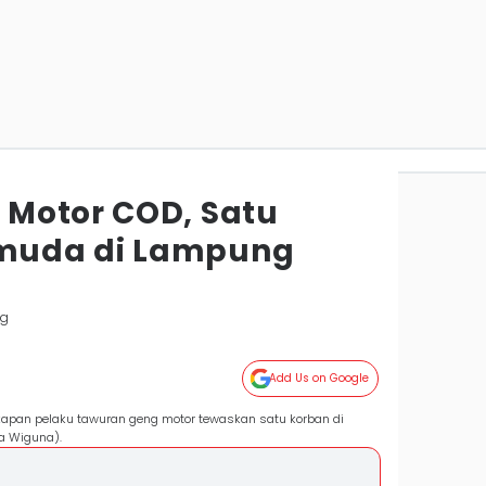
Motor COD, Satu
muda di Lampung
ng
Add Us on Google
gkapan pelaku tawuran geng motor tewaskan satu korban di
a Wiguna).