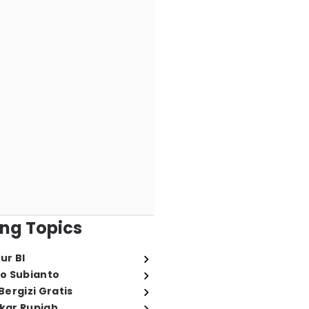
ng Topics
ur BI
o Subianto
ergizi Gratis
ukar Rupiah