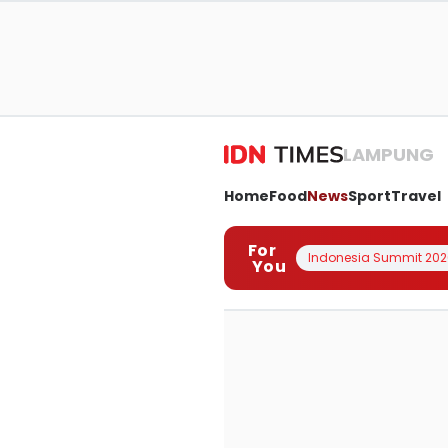
LAMPUNG
Home
Food
News
Sport
Travel
For
Indonesia Summit 202
You