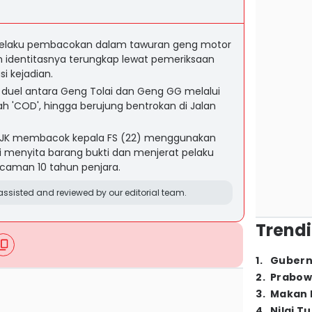
 pelaku pembacokan dalam tawuran geng motor
h identitasnya terungkap lewat pemeriksaan
si kejadian.
i duel antara Geng Tolai dan Geng GG melalui
ah 'COD', hingga berujung bentrokan di Jalan
, JK membacok kepala FS (22) menggunakan
si menyita barang bukti dan menjerat pelaku
caman 10 tahun penjara.
ssisted and reviewed by our editorial team.
Trendi
1
.
Gubern
2
.
Prabow
3
.
Makan B
4
.
Nilai T