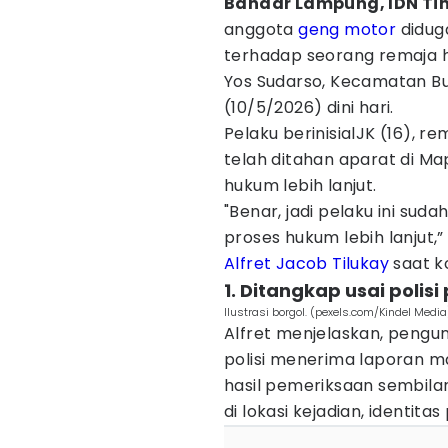
Bandar Lampung, IDN Ti
anggota
geng motor
diduga
terhadap seorang remaja 
Yos Sudarso, Kecamatan B
(10/5/2026) dini hari.
Pelaku berinisialJK (16), r
telah ditahan aparat di M
hukum lebih lanjut.
"Benar, jadi pelaku ini sud
proses hukum lebih lanjut,
Alfret Jacob Tilukay
saat ko
1. Ditangkap usai polis
Ilustrasi borgol. (pexels.com/Kindel Media
Alfret menjelaskan, pengu
polisi menerima laporan ma
hasil pemeriksaan sembila
di lokasi kejadian, identit