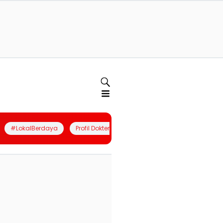
#LokalBerdaya
Profil Dokter
Quiz
Join Community