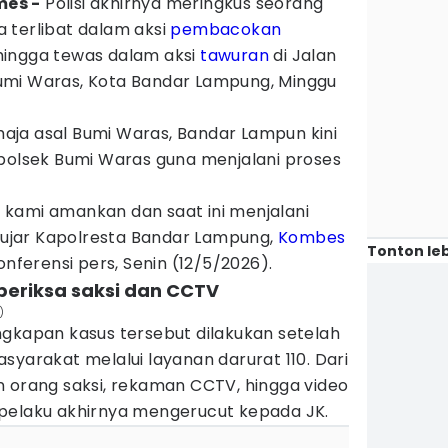
mes -
Polisi akhirnya meringkus seorang
 terlibat dalam aksi
pembacokan
hingga tewas dalam aksi
tawuran
di Jalan
umi Waras, Kota Bandar Lampung, Minggu
emaja asal Bumi Waras, Bandar Lampun kini
apolsek Bumi Waras guna menjalani proses
ah kami amankan dan saat ini menjalani
” ujar Kapolresta Bandar Lampung,
Kombes
Tonton leb
nferensi pers, Senin (12/5/2026).
i periksa saksi dan CCTV
)
ngkapan kasus tersebut dilakukan setelah
syarakat melalui layanan darurat 110. Dari
n orang saksi, rekaman CCTV, hingga video
as pelaku akhirnya mengerucut kepada JK.