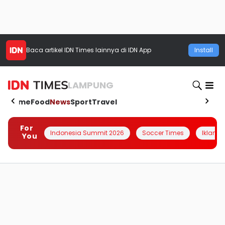
Baca artikel
IDN Times
lainnya di IDN App
Install
LAMPUNG
Home
Food
News
Sport
Travel
For
Indonesia Summit 2026
Soccer Times
Iklanin 
You