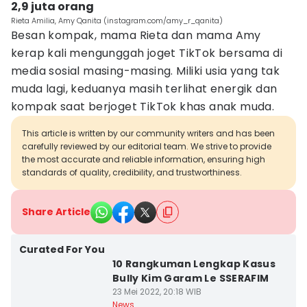
2,9 juta orang
Rieta Amilia, Amy Qanita (instagram.com/amy_r_qanita)
Besan kompak, mama Rieta dan mama Amy
kerap kali mengunggah joget TikTok bersama di
media sosial masing-masing. Miliki usia yang tak
muda lagi, keduanya masih terlihat energik dan
kompak saat berjoget TikTok khas anak muda.
This article is written by our community writers and has been
carefully reviewed by our editorial team. We strive to provide
the most accurate and reliable information, ensuring high
standards of quality, credibility, and trustworthiness.
Share Article
Curated For You
10 Rangkuman Lengkap Kasus
Bully Kim Garam Le SSERAFIM
23 Mei 2022, 20:18 WIB
News