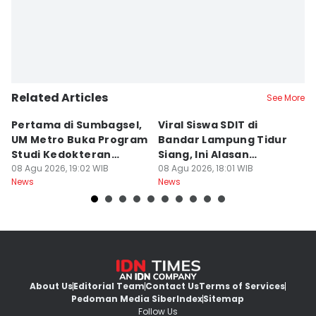
Related Articles
See More
Pertama di Sumbagsel,
Viral Siswa SDIT di
C
UM Metro Buka Program
Bandar Lampung Tidur
d
Studi Kedokteran
Siang, Ini Alasan
B
Hewan
08 Agu 2026, 19:02 WIB
Sekolah
08 Agu 2026, 18:01 WIB
08
News
News
Ne
About Us
Editorial Team
Contact Us
Terms of Services
Pedoman Media Siber
Index
Sitemap
Follow Us