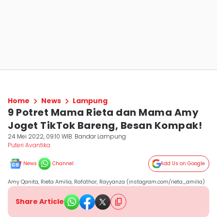
Home
News
Lampung
9 Potret Mama Rieta dan Mama Amy
Joget TikTok Bareng, Besan Kompak!
24 Mei 2022, 09:10 WIB
Bandar Lampung
Puteri Avantika
News
Channel
Add Us on Google
Amy Qanita, Rieta Amilia, Rafathar, Rayyanza (instagram.com/rieta_amilia)
Share Article