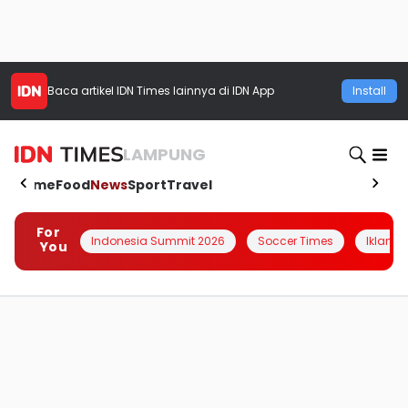
Baca artikel
IDN Times
lainnya di IDN App
Install
LAMPUNG
Home
Food
News
Sport
Travel
For
Indonesia Summit 2026
Soccer Times
Iklanin 
You