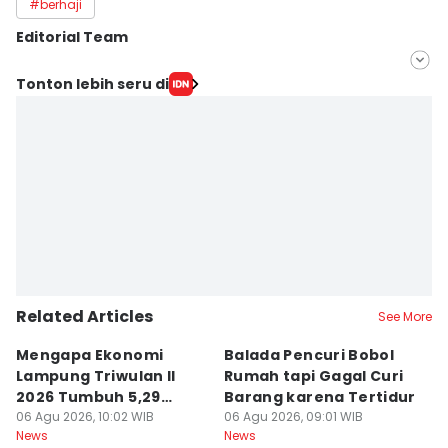
#berhaji
Editorial Team
Editor
Tonton lebih seru di
Tama Wiguna
Editor
Martin Tobing
Related Articles
See More
Mengapa Ekonomi
Balada Pencuri Bobol
H
Lampung Triwulan II
Rumah tapi Gagal Curi
P
2026 Tumbuh 5,29
Barang karena Tertidur
A
Persen?
06 Agu 2026, 10:02 WIB
06 Agu 2026, 09:01 WIB
06
News
News
Ne