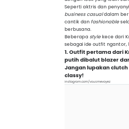
Seperti aktris dan penyany
business casual
dalam ber
cantik dan
fashionable
sela
berbusana.
Beberapa
style
kece dari K
sebagai ide outfit ngantor, 
1. Outfit pertama dari 
putih dibalut blazer da
Jangan lupakan clutch
classy!
instagram.com/vousmevoyez