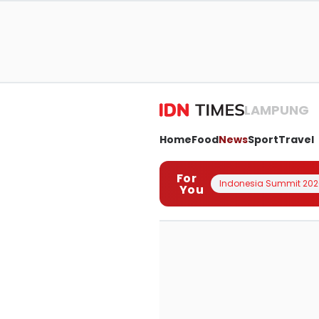
LAMPUNG
Home
Food
News
Sport
Travel
For
Indonesia Summit 202
You