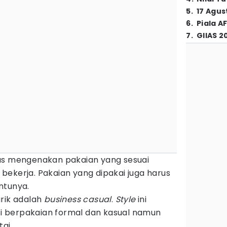
5
.
17 Agus
6
.
Piala A
7
.
GIIAS 2
us mengenakan pakaian yang sesuai
ekerja. Pakaian yang dipakai juga harus
ntunya.
rik adalah
business casual
.
Style
ini
 berpakaian formal dan kasual namun
ai.