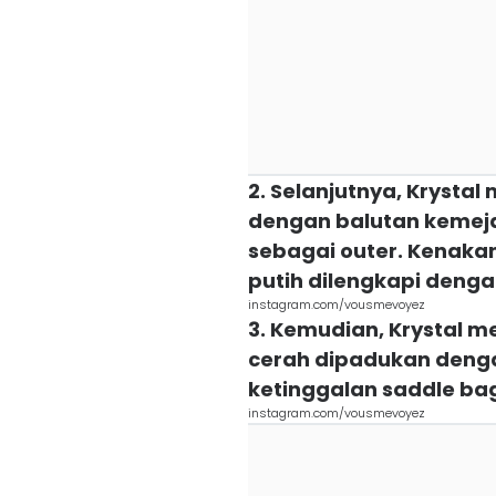
2. Selanjutnya, Krystal
dengan balutan kemeja
sebagai outer. Kenaka
putih dilengkapi denga
instagram.com/vousmevoyez
3. Kemudian, Krystal m
cerah dipadukan denga
ketinggalan saddle bag
instagram.com/vousmevoyez