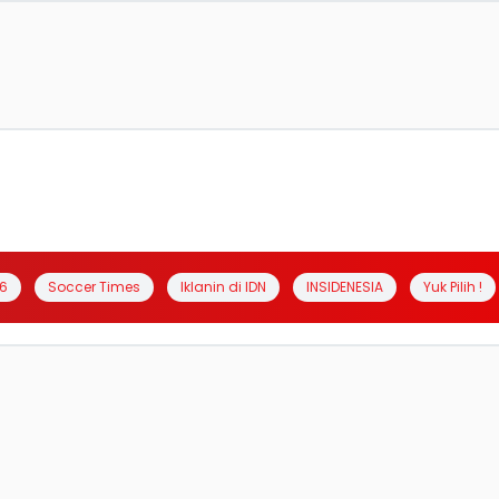
6
Soccer Times
Iklanin di IDN
INSIDENESIA
Yuk Pilih !