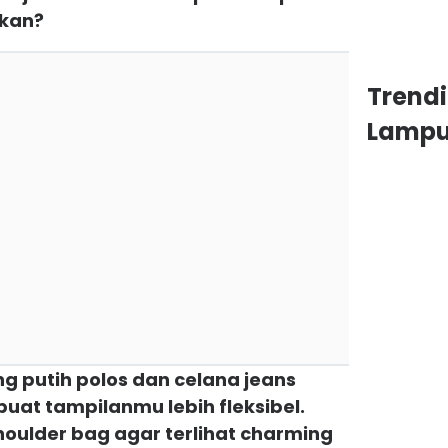
 kan?
Trend
Lamp
ng putih polos dan celana jeans
buat tampilanmu lebih fleksibel.
oulder bag agar terlihat charming