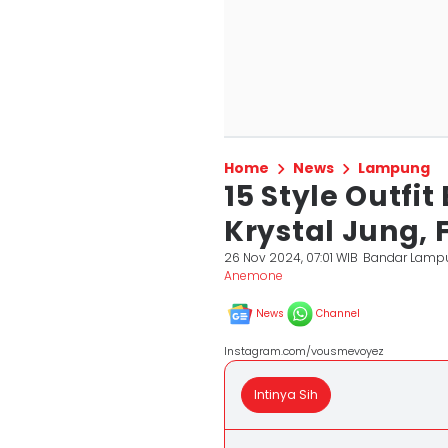
Home
News
Lampung
15 Style Outfi
Krystal Jung, 
26 Nov 2024, 07:01 WIB
Bandar Lamp
Anemone
News
Channel
Instagram.com/vousmevoyez
Intinya Sih