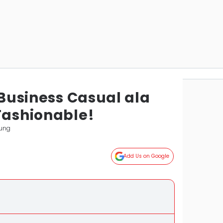
t Business Casual ala
Fashionable!
ung
Add Us on Google