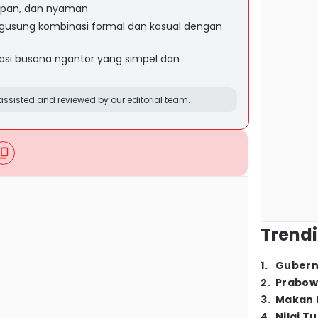
 sopan, dan nyaman
ngusung kombinasi formal dan kasual dengan
irasi busana ngantor yang simpel dan
ssisted and reviewed by our editorial team.
Trendi
1
.
Gubern
2
.
Prabow
3
.
Makan B
4
.
Nilai T