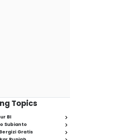
ng Topics
ur BI
o Subianto
ergizi Gratis
ukar Rupiah