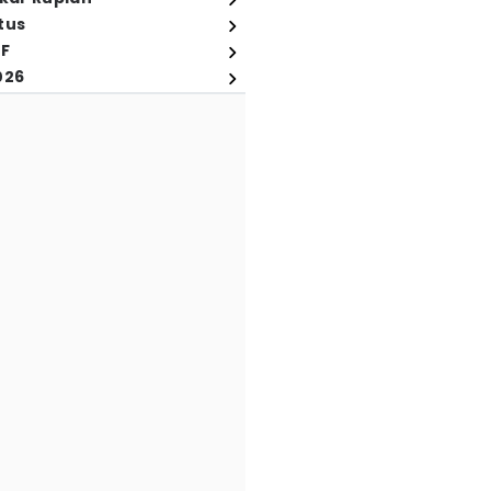
tus
FF
026