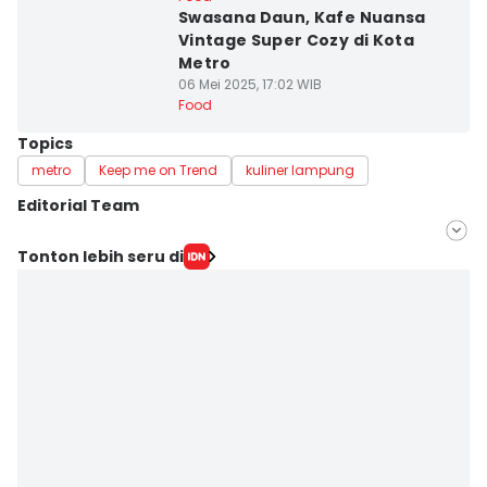
Swasana Daun, Kafe Nuansa
Vintage Super Cozy di Kota
Metro
06 Mei 2025, 17:02 WIB
Food
Topics
metro
Keep me on Trend
kuliner lampung
Editorial Team
Editor
Tonton lebih seru di
Silviana
Editor
Martin Tobing