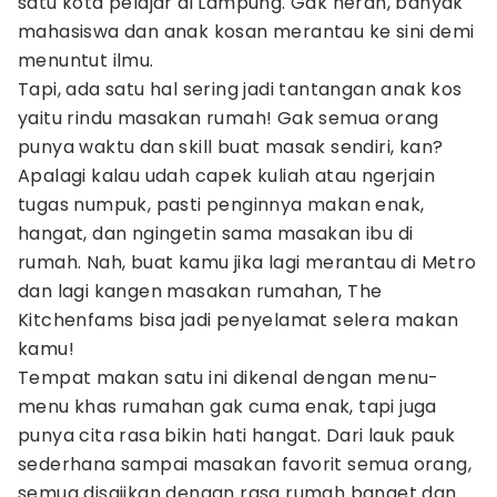
satu kota pelajar di Lampung. Gak heran, banyak
mahasiswa dan anak kosan merantau ke sini demi
menuntut ilmu.
Tapi, ada satu hal sering jadi tantangan anak kos
yaitu rindu masakan rumah! Gak semua orang
punya waktu dan skill buat masak sendiri, kan?
Apalagi kalau udah capek kuliah atau ngerjain
tugas numpuk, pasti penginnya makan enak,
hangat, dan ngingetin sama masakan ibu di
rumah. Nah, buat kamu jika lagi merantau di Metro
dan lagi kangen masakan rumahan, The
Kitchenfams bisa jadi penyelamat selera makan
kamu!
Tempat makan satu ini dikenal dengan menu-
menu khas rumahan gak cuma enak, tapi juga
punya cita rasa bikin hati hangat. Dari lauk pauk
sederhana sampai masakan favorit semua orang,
semua disajikan dengan rasa rumah banget dan