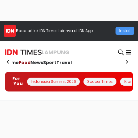
Baca artikel
IDN Times
lainnya di IDN App
Install
LAMPUNG
Home
Food
News
Sport
Travel
For
Indonesia Summit 2026
Soccer Times
Iklanin 
You