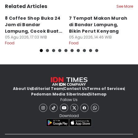
Related Articles
See More
8 Coffee Shop Buka 24
7 Tempat Makan Murah
Ni
Jam di Bandar
di Bandar Lampung,
L
Lampung, Cocok Buat
Bikin Perut Kenyang
J
Begadang
05 Agu 2026, 17:03 WIB
05 Agu 2026, 14:46 WIB
L
29
Food
Food
Fo
About Us
Editorial Team
Contact Us
Terms of Services
Pedoman Media Siber
Index
Sitemap
Follow Us
Download