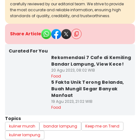
carefully reviewed by our editorial team. We strive to provide
the most accurate and reliable information, ensuring high
standards of quality, credibility, and trustworthiness.
Share Article
Curated For You
Rekomendasi 7 Cafe di Kemiling
Bandar Lampung, View Kece!
20 Agu 2023, 08:02 WIB
Food
5 Fakta Unik Terong Belanda,
Buah Mungil Segar Banyak
Manfaat
19 Agu 2023, 21:02 WIB
Food
Topics
kuliner murah
bandar lampung
Keep me on Trend
kuliner lampung