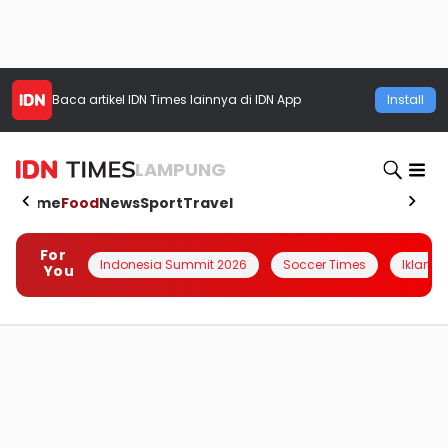
Baca artikel
IDN Times
lainnya di IDN App
Install
LAMPUNG
Home
Food
News
Sport
Travel
For
Indonesia Summit 2026
Soccer Times
Iklanin 
You