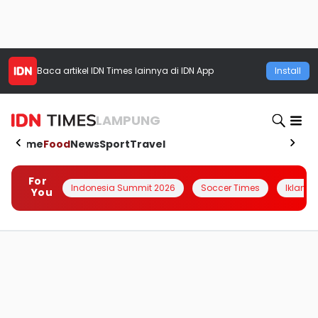
Baca artikel
IDN Times
lainnya di IDN App
Install
LAMPUNG
Home
Food
News
Sport
Travel
For
Indonesia Summit 2026
Soccer Times
Iklanin 
You