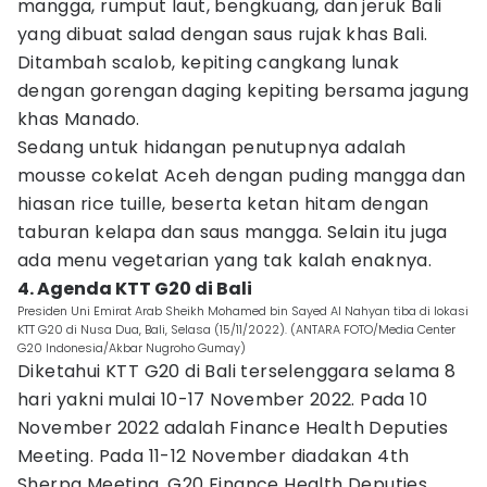
mangga, rumput laut, bengkuang, dan jeruk Bali
yang dibuat salad dengan saus rujak khas Bali.
Ditambah scalob, kepiting cangkang lunak
dengan gorengan daging kepiting bersama jagung
khas Manado.
Sedang untuk hidangan penutupnya adalah
mousse cokelat Aceh dengan puding mangga dan
hiasan rice tuille, beserta ketan hitam dengan
taburan kelapa dan saus mangga. Selain itu juga
ada menu vegetarian yang tak kalah enaknya.
4. Agenda KTT G20 di Bali
Presiden Uni Emirat Arab Sheikh Mohamed bin Sayed Al Nahyan tiba di lokasi
KTT G20 di Nusa Dua, Bali, Selasa (15/11/2022). (ANTARA FOTO/Media Center
G20 Indonesia/Akbar Nugroho Gumay)
Diketahui KTT G20 di Bali terselenggara selama 8
hari yakni mulai 10-17 November 2022. Pada 10
November 2022 adalah Finance Health Deputies
Meeting. Pada 11-12 November diadakan 4th
Sherpa Meeting, G20 Finance Health Deputies