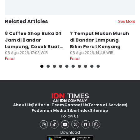
Related Articles
See More
8 Coffee Shop Buka 24
7 Tempat Makan Murah
Ni
Jam di Bandar
di Bandar Lampung,
L
Lampung, Cocok Buat
Bikin Perut Kenyang
J
Begadang
05 Agu 2026, 17:03 WIB
05 Agu 2026, 14:46 WIB
L
29
Food
Food
Fo
About Us
Editorial Team
Contact Us
Terms of Services
Pedoman Media Siber
Index
Sitemap
Follow Us
Download