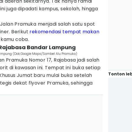
i daerah sekitarnya. Tak hanya ramai
ini juga dipadati kampus, sekolah, hingga
Jalan Pramuka menjadi salah satu spot
iner. Berikut
rekomendasi tempat makan
b kamu coba.
a Rajabasa Bandar Lampung
Lampung (Dok.Google Maps/Sambel Alu Pramuka)
lan Pramuka Nomor 17, Rajabasa jadi salah
orit di kawasan ini. Tempat ini buka setiap
Tonton leb
. Khusus Jumat baru mulai buka setelah
ategis dekat flyover Pramuka, sehingga