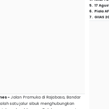
5
.
17 Agus
6
.
Piala A
7
.
GIIAS 2
mes -
Jalan Pramuka di Rajabasa, Bandar
salah satu jalur sibuk menghubungkan