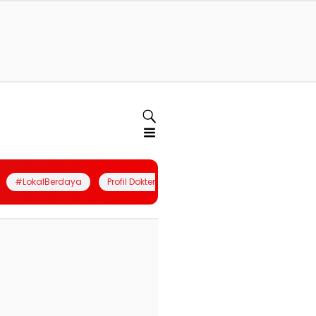
#LokalBerdaya
Profil Dokter
Quiz
Join Community