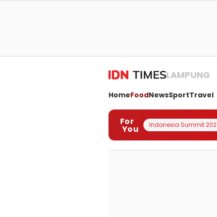
LAMPUNG
Home
Food
News
Sport
Travel
For
Indonesia Summit 202
You