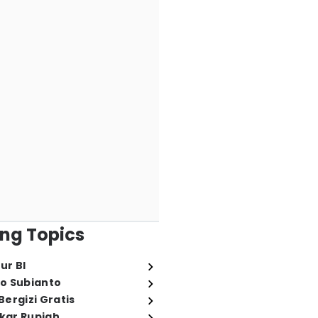
ng Topics
ur BI
o Subianto
ergizi Gratis
ukar Rupiah