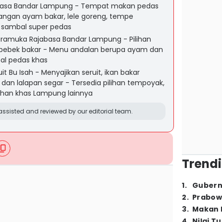
basa Bandar Lampung - Tempat makan pedas
idangan ayam bakar, lele goreng, tempe
 sambal super pedas
amuka Rajabasa Bandar Lampung - Pilihan
 bebek bakar - Menu andalan berupa ayam dan
al pedas khas
 Bu Isah - Menyajikan seruit, ikan bakar
an lalapan segar - Tersedia pilihan tempoyak,
lahan khas Lampung lainnya
ssisted and reviewed by our editorial team.
Trendi
1
.
Gubern
2
.
Prabow
3
.
Makan B
4
.
Nilai T