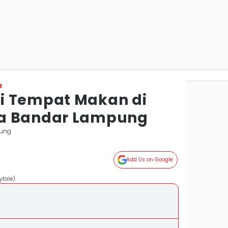
e
i Tempat Makan di
a Bandar Lampung
ung
Add Us on Google
ytale)