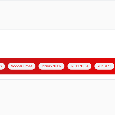
6
Soccer Times
Iklanin di IDN
INSIDENESIA
Yuk Pilih !