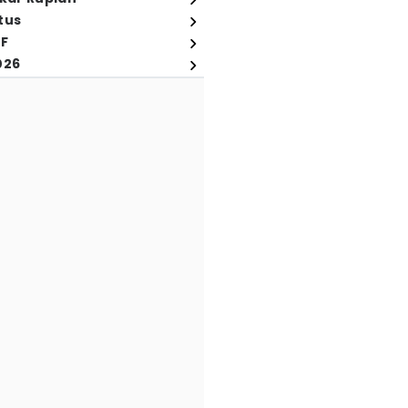
tus
FF
026