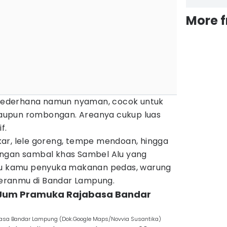
More 
ederhana namun nyaman, cocok untuk
upun rombongan. Areanya cukup luas
f.
ar, lele goreng, tempe mendoan, hingga
engan sambal khas Sambel Alu yang
lau kamu penyuka makanan pedas, warung
ineranmu di Bandar Lampung.
Jum Pramuka Rajabasa Bandar
sa Bandar Lampung (Dok.Google Maps/Novvia Susantika)