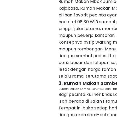
Rumah Makan Mbok Jum ber
Rajabasa, Rumah Makan Mb
pilihan favorit pecinta ay
hari dari 08.30 WIB sampai p
pinggir jalan utama, mem
maupun pekerja kantoran.
Konsepnya mirip warung m
maupun rombongan. Menu 
dengan sambal pedas khas 
porsi besar dan lalapan s
lezat dengan harga ramah d
selalu ramai terutama saa
3. Rumah Makan Sambel 
Rumah Makan Sambel Seruit Bu Isah Pra
Bagi pecinta kuliner khas
Isah berada di Jalan Pram
Tempat ini buka setiap har
dengan area semi-outdoor 