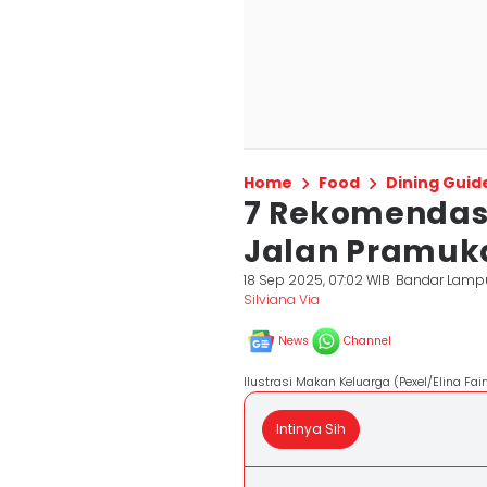
Home
Food
Dining Guid
7 Rekomendas
Jalan Pramuk
18 Sep 2025, 07:02 WIB
Bandar Lamp
Silviana Via
News
Channel
Ilustrasi Makan Keluarga (Pexel/Elina Fair
Intinya Sih