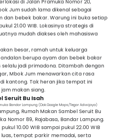
lokasi di Jalan Pramuka Nomor 20,
ok Jum sudah lama dikenal sebagai
am dan bebek bakar. Warung ini buka setiap
ukul 21.00 WIB. Lokasinya strategis di
buatnya mudah diakses oleh mahasiswa
akan besar, ramah untuk keluarga
andalan berupa ayam dan bebek bakar
selalu jadi primadona. Ditambah dengan
egar, Mbok Jum menawarkan cita rasa
i kantong. Tak heran jika tempat ini
t jam makan siang.
Seruit Bu Isah
muka Bandar Lampung (Dok.Google Maps/Tegar Adiwijaya)
 Lampung, Rumah Makan Sambel Seruit Bu
uka Nomor 89, Rajabasa, Bandar Lampung.
i pukul 10.00 WIB sampai pukul 22.00 WIB
luas, tempat parkir memadai, serta