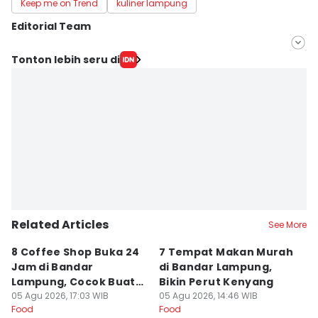
Keep me on Trend
kuliner lampung
Editorial Team
Editor
Tonton lebih seru di
Silviana
Editor
Martin Tobing
Related Articles
See More
8 Coffee Shop Buka 24
7 Tempat Makan Murah
Ni
Jam di Bandar
di Bandar Lampung,
L
Lampung, Cocok Buat
Bikin Perut Kenyang
J
Begadang
05 Agu 2026, 17:03 WIB
05 Agu 2026, 14:46 WIB
L
29
Food
Food
Fo