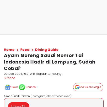
Home
Food
Dining Guide
Ayam Goreng Saudi Nomor 1 di
Indonesia Hadir di Lampung, Sudah
Coba?
09 Des 2024, 16:01 WIB
Bandar Lampung
Silviana
News
Channel
Add Us on Google
Almaz Fried Chicken (Instagram/almazfriedchicken)
Intinya Sih