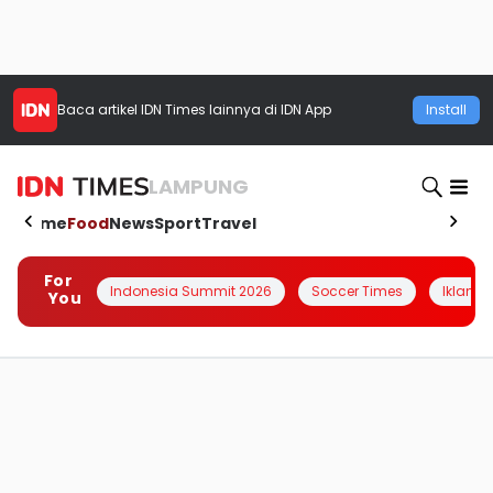
Baca artikel
IDN Times
lainnya di IDN App
Install
LAMPUNG
Home
Food
News
Sport
Travel
For
Indonesia Summit 2026
Soccer Times
Iklanin 
You