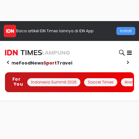
Baca artikel
IDN Times
lainnya di IDN App
Install
LAMPUNG
Home
Food
News
Sport
Travel
For
Indonesia Summit 2026
Soccer Times
Iklanin 
You