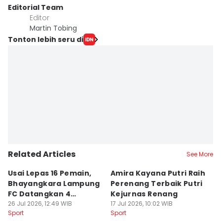
Editorial Team
Editor
Martin Tobing
Tonton lebih seru di
Related Articles
See More
Usai Lepas 16 Pemain,
Amira Kayana Putri Raih
K
Bhayangkara Lampung
Perenang Terbaik Putri
K
FC Datangkan 4
Kejurnas Renang
B
Rekrutan
26 Jul 2026, 12:49 WIB
17 Jul 2026, 10:02 WIB
P
12
Sport
Sport
Sp