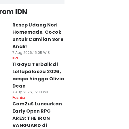
from IDN
Resep Udang Nori
Homemade, Cocok
untuk Camilan Sore
Anak!
7 Aug 2026, 15:05 WIB
Kid
11 Gaya Terbaik di
Lollapalooza 2026,
aespa hingga Olivia
Dean
7 Aug 2026, 15:30 WIB
Fashion
Com2uS Luncurkan
Early Open RPG
ARES: THE IRON
VANGUARD di