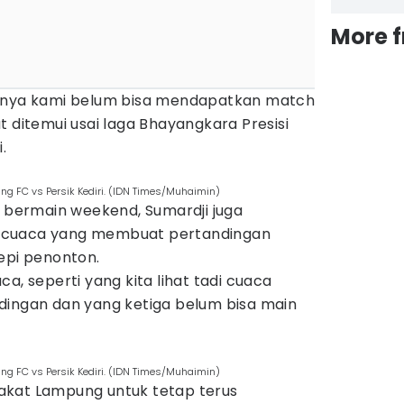
More 
rinya kami belum bisa mendapatkan match
t ditemui usai laga Bhayangkara Presisi
.
g FC vs Persik Kediri. (IDN Times/Muhaimin)
a bermain weekend, Sumardji juga
 cuaca yang membuat pertandingan
epi penonton.
a, seperti yang kita lihat tadi cuaca
dingan dan yang ketiga belum bisa main
g FC vs Persik Kediri. (IDN Times/Muhaimin)
akat Lampung untuk tetap terus