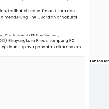
on, terlihat di tribun Timur, Utara dan
ton mendukung The Guardian of Saburai
g FC vs Persik Kediri. (IDN Times/Muhaimin)
COO) Bhayangkara Presisi Lampung FC,
ngkinan sepinya penonton dikarenakan
Tonton leb