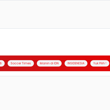
6
Soccer Times
Iklanin di IDN
INSIDENESIA
Yuk Pilih !