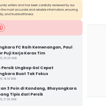
munity writers and has been carefully reviewed by our
de the most accurate and reliable information, ensuring
ity, and trustworthiness.
ngkara FC Raih Kemenangan, Paul
r Puji Kerja Keras Tim
5, 19:25 WIB
h Persik Ungkap Gol Cepat
gkara Buat Tak Fokus
5, 19:14 WIB
n 3 Poin di Kandang, Bhayangkara
ang Tipis dari Persik
5, 17:35 WIB