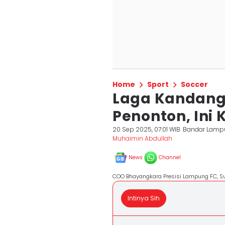
Home
Sport
Soccer
Laga Kandang
Penonton, Ini
20 Sep 2025, 07:01 WIB
Bandar Lamp
Muhaimin Abdullah
News
Channel
COO Bhayangkara Presisi Lampung FC, S
Intinya Sih