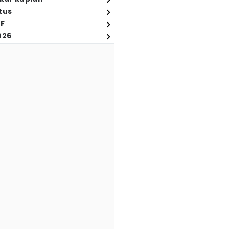
tus
FF
026