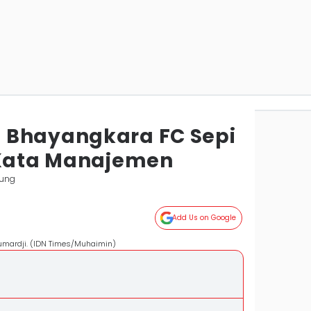
 Bhayangkara FC Sepi
 Kata Manajemen
ung
Add Us on Google
umardji. (IDN Times/Muhaimin)