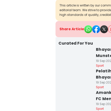
This article is written by our com
editorial team. We strive to provi
high standards of quality, credibil
Share Article
Curated For You
Bhaya
Munste
19 Sep 202
Sport
Pelati
Bhayan
19 Sep 202
Sport
Amanka
FC Men
19 Sep 202
Sport