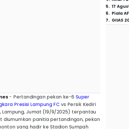
5
.
17 Agus
6
.
Piala A
7
.
GIIAS 2
mes
- Pertandingan pekan ke-6
Super
kara Presisi Lampung FC
vs Persik Kediri
, Lampung, Jumat (19/9/2025) terpantau
at diumumkan panitia pertandingan, pekan
penonton yang hadir ke Stadion Sumpah