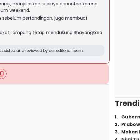
rdji, menjelaskan sepinya penonton karena
elum weekend.
jan sebelum pertandingan, juga membuat
rakat Lampung tetap mendukung Bhayangkara
ssisted and reviewed by our editorial team.
Trendi
1
.
Gubern
2
.
Prabow
3
.
Makan B
4
.
Nilai T