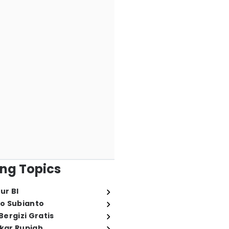
ng Topics
ur BI
o Subianto
ergizi Gratis
ukar Rupiah