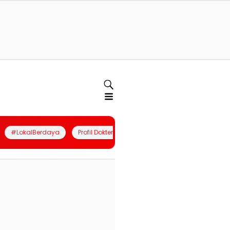
#LokalBerdaya
Profil Dokter
Quiz
Join Community