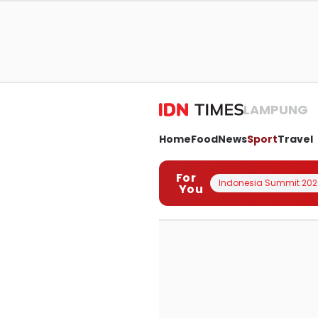
LAMPUNG
Home
Food
News
Sport
Travel
For
Indonesia Summit 202
You