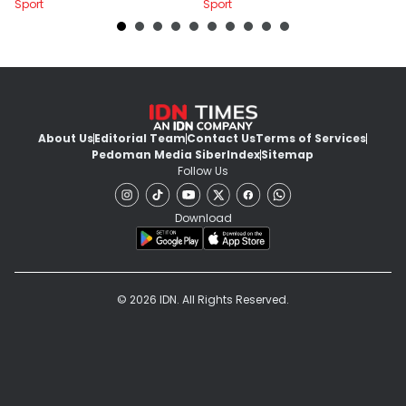
Sport
Sport
Sp
About Us
Editorial Team
Contact Us
Terms of Services
Pedoman Media Siber
Index
Sitemap
Follow Us
Download
© 2026 IDN. All Rights Reserved.