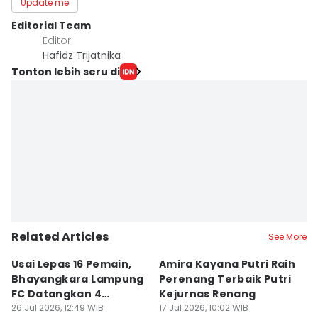
Update me
Editorial Team
Editor
Hafidz Trijatnika
Tonton lebih seru di
Related Articles
See More
Usai Lepas 16 Pemain,
Amira Kayana Putri Raih
K
Bhayangkara Lampung
Perenang Terbaik Putri
K
FC Datangkan 4
Kejurnas Renang
B
Rekrutan
26 Jul 2026, 12:49 WIB
17 Jul 2026, 10:02 WIB
P
12