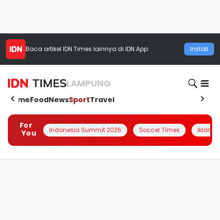
Baca artikel
IDN Times
lainnya di IDN App
Install
LAMPUNG
Home
Food
News
Sport
Travel
For
Indonesia Summit 2026
Soccer Times
Iklanin 
You