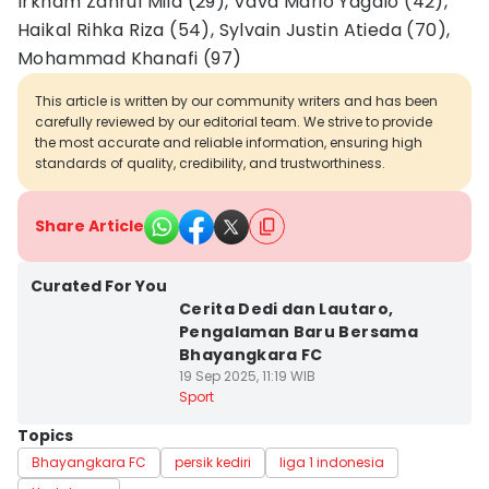
Irkham Zahrul Mila (29), Vava Mario Yagalo (42),
Haikal Rihka Riza (54), Sylvain Justin Atieda (70),
Mohammad Khanafi (97)
This article is written by our community writers and has been
carefully reviewed by our editorial team. We strive to provide
the most accurate and reliable information, ensuring high
standards of quality, credibility, and trustworthiness.
Share Article
Curated For You
Cerita Dedi dan Lautaro,
Pengalaman Baru Bersama
Bhayangkara FC
19 Sep 2025, 11:19 WIB
Sport
Topics
Bhayangkara FC
persik kediri
liga 1 indonesia