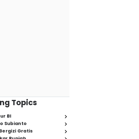
ng Topics
ur BI
o Subianto
ergizi Gratis
ukar Rupiah