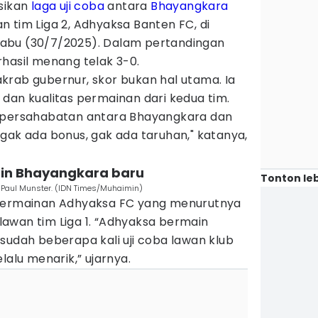
sikan
laga uji coba
antara
Bhayangkara
 tim Liga 2, Adhyaksa Banten FC, di
abu (30/7/2025). Dalam pertandingan
hasil menang telak 3-0.
krab gubernur, skor bukan hal utama. Ia
dan kualitas permainan dari kedua tim.
n persahabatan antara Bhayangkara dan
gak ada bonus, gak ada taruhan," katanya,
ain Bhayangkara baru
Tonton leb
 Paul Munster. (IDN Times/Muhaimin)
 permainan Adhyaksa FC yang menurutnya
awan tim Liga 1. “Adhyaksa bermain
sudah beberapa kali uji coba lawan klub
lalu menarik,” ujarnya.