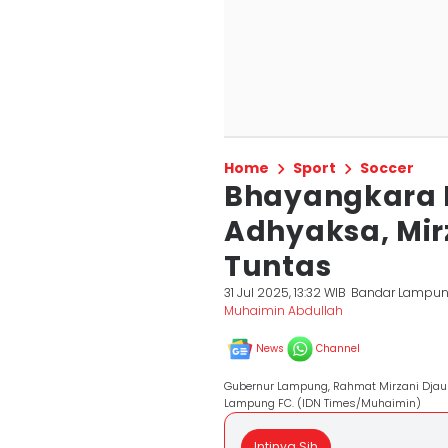
Home
Sport
Soccer
Bhayangkara M
Adhyaksa, Mir
Tuntas
31 Jul 2025, 13:32 WIB
Bandar Lampu
Muhaimin Abdullah
News
Channel
Gubernur Lampung, Rahmat Mirzani Djau
Lampung FC. (IDN Times/Muhaimin)
Intinya Sih