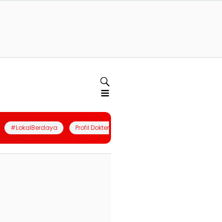
#LokalBerdaya
Profil Dokter
Quiz
Join Community