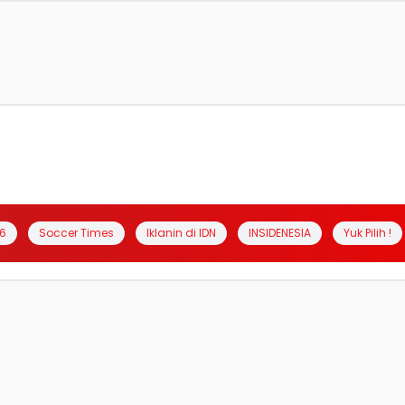
6
Soccer Times
Iklanin di IDN
INSIDENESIA
Yuk Pilih !