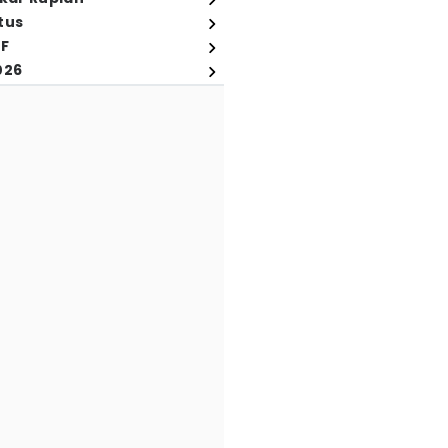
tus
FF
026