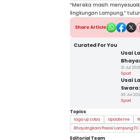
“Mereka masih menyesuaika
lingkungan Lampung,” tutur
Share Article
Curated For You
Usai L
Bhayan
31 Jul 202
Sport
Usai L
Swara:
30 Jul 202
Sport
Topics
laga uji coba
Update me
R
Bhayangkara Presisi Lampung FC
Editorial Team