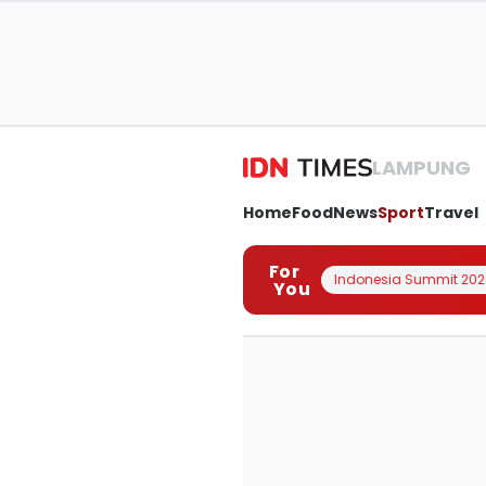
LAMPUNG
Home
Food
News
Sport
Travel
For
Indonesia Summit 202
You