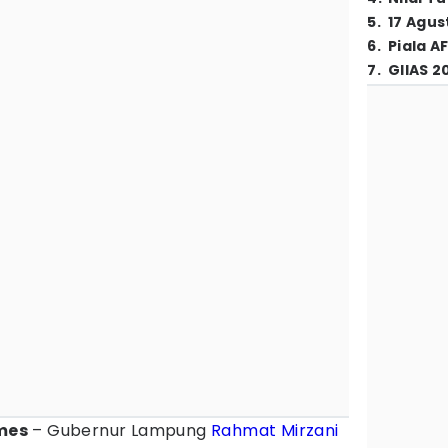
5
.
17 Agus
6
.
Piala A
7
.
GIIAS 2
mes
– Gubernur Lampung
Rahmat Mirzani