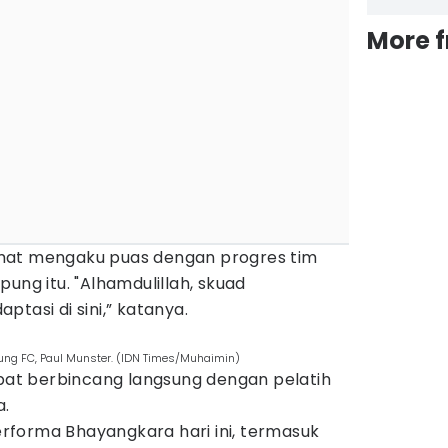
More 
mat mengaku puas dengan progres tim
ung itu. "Alhamdulillah, skuad
tasi di sini,” katanya.
ung FC, Paul Munster. (IDN Times/Muhaimin)
t berbincang langsung dengan pelatih
a.
forma Bhayangkara hari ini, termasuk