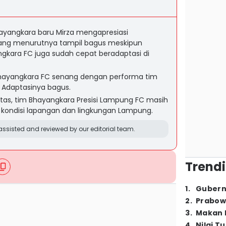
ayangkara baru Mirza mengapresiasi
ang menurutnya tampil bagus meskipun
ngkara FC juga sudah cepat beradaptasi di
h Bhayangkara FC senang dengan performa tim
Adaptasinya bagus.
tas, tim Bhayangkara Presisi Lampung FC masih
 kondisi lapangan dan lingkungan Lampung.
ssisted and reviewed by our editorial team.
Trendi
1
.
Gubern
2
.
Prabow
3
.
Makan B
4
.
Nilai T