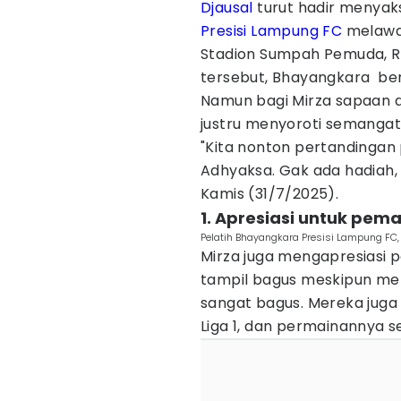
Djausal
turut hadir menyak
Presisi Lampung FC
melawan
Stadion Sumpah Pemuda, R
tersebut, Bhayangkara ber
Namun bagi Mirza sapaan a
justru menyoroti semangat 
"Kita nonton pertandinga
Adhyaksa. Gak ada hadiah, 
Kamis (31/7/2025).
1. Apresiasi untuk pem
Pelatih Bhayangkara Presisi Lampung FC,
Mirza juga mengapresiasi
tampil bagus meskipun mel
sangat bagus. Mereka juga 
Liga 1, dan permainannya se