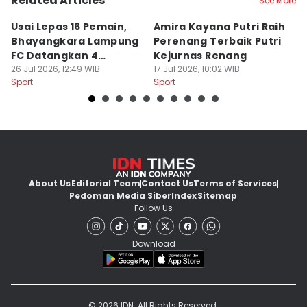
Related Articles
See More
Usai Lepas 16 Pemain,
Amira Kayana Putri Raih
K
Bhayangkara Lampung
Perenang Terbaik Putri
K
FC Datangkan 4
Kejurnas Renang
B
Rekrutan
26 Jul 2026, 12:49 WIB
17 Jul 2026, 10:02 WIB
P
12
Sport
Sport
Sp
About Us
Editorial Team
Contact Us
Terms of Services
Pedoman Media Siber
Index
Sitemap
Follow Us
Download
© 2026 IDN. All Rights Reserved.