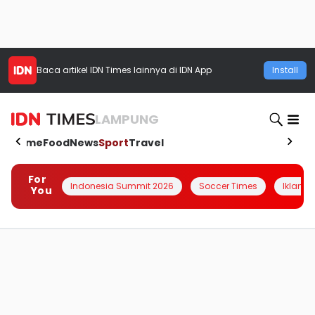
Baca artikel
IDN Times
lainnya di IDN App
Install
LAMPUNG
Home
Food
News
Sport
Travel
For
Indonesia Summit 2026
Soccer Times
Iklanin 
You