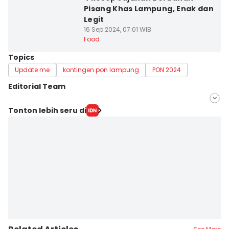
Pisang Khas Lampung, Enak dan
Legit
16 Sep 2024, 07:01 WIB
Food
Topics
Update me
kontingen pon lampung
PON 2024
Editorial Team
Editor
Tonton lebih seru di
Muhaimin Abdullah
Editor
Martin Tobing