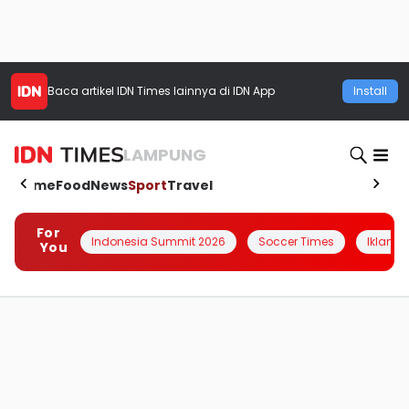
Baca artikel
IDN Times
lainnya di IDN App
Install
LAMPUNG
Home
Food
News
Sport
Travel
For
Indonesia Summit 2026
Soccer Times
Iklanin 
You