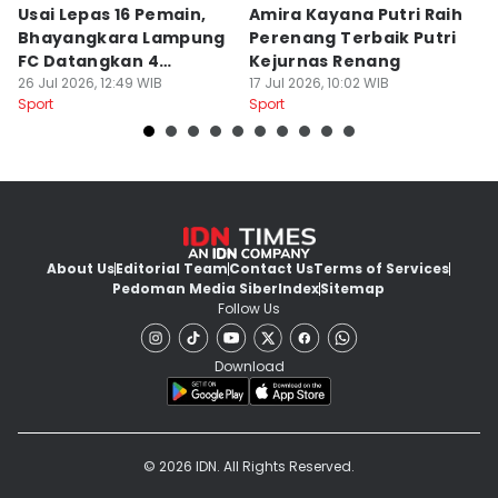
Usai Lepas 16 Pemain,
Amira Kayana Putri Raih
K
Bhayangkara Lampung
Perenang Terbaik Putri
K
FC Datangkan 4
Kejurnas Renang
B
Rekrutan
26 Jul 2026, 12:49 WIB
17 Jul 2026, 10:02 WIB
P
12
Sport
Sport
Sp
About Us
Editorial Team
Contact Us
Terms of Services
Pedoman Media Siber
Index
Sitemap
Follow Us
Download
© 2026 IDN. All Rights Reserved.