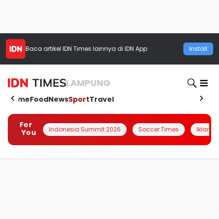
Baca artikel
IDN Times
lainnya di IDN App
Install
LAMPUNG
Home
Food
News
Sport
Travel
For
Indonesia Summit 2026
Soccer Times
Iklanin 
You