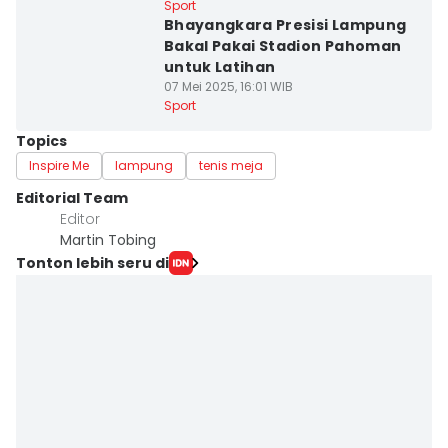
Sport
Bhayangkara Presisi Lampung
Bakal Pakai Stadion Pahoman
untuk Latihan
07 Mei 2025, 16:01 WIB
Sport
Topics
Inspire Me
lampung
tenis meja
Editorial Team
Editor
Martin Tobing
Tonton lebih seru di