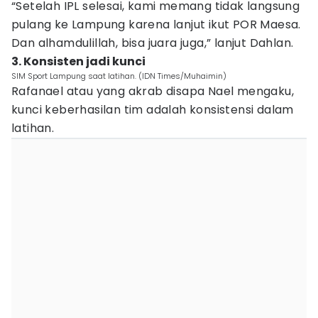
“Setelah IPL selesai, kami memang tidak langsung
pulang ke Lampung karena lanjut ikut POR Maesa.
Dan alhamdulillah, bisa juara juga,” lanjut Dahlan.
3. Konsisten jadi kunci
SIM Sport Lampung saat latihan. (IDN Times/Muhaimin)
Rafanael atau yang akrab disapa Nael mengaku,
kunci keberhasilan tim adalah konsistensi dalam
latihan.