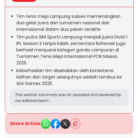
Tim tenis meja Lampung sukses memenangkan
dua gelar juara dari turnamen nasional dan
internasional dalam dua pekan terakhir.
Tim putra SIM Sports Lampung menjadi juara Divisi 1
IPL Season II tanpa kalah, sementara Rafanael juga
berhasil menjuarai kategori ganda campuran di
Turnamen Tenis Meja Internasional POR Maesa
2025.
Keberhasilan tim disebabkan oleh konsistensi
latihan dan target selanjutnya adalah tembus ke
SEA Games 2025.
This section summary was AI-assisted and reviewed by
our editorial team.
Share Article