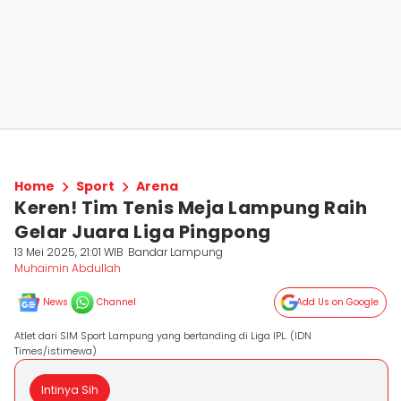
Home
Sport
Arena
Keren! Tim Tenis Meja Lampung Raih
Gelar Juara Liga Pingpong
13 Mei 2025, 21:01 WIB
Bandar Lampung
Muhaimin Abdullah
News
Channel
Add Us on Google
Atlet dari SIM Sport Lampung yang bertanding di Liga IPL. (IDN
Times/istimewa)
Intinya Sih