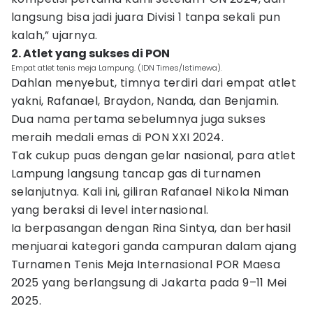
langsung bisa jadi juara Divisi 1 tanpa sekali pun
kalah,” ujarnya.
2. Atlet yang sukses di PON
Empat atlet tenis meja Lampung. (IDN Times/Istimewa).
Dahlan menyebut, timnya terdiri dari empat atlet
yakni, Rafanael, Braydon, Nanda, dan Benjamin.
Dua nama pertama sebelumnya juga sukses
meraih medali emas di PON XXI 2024.
Tak cukup puas dengan gelar nasional, para atlet
Lampung langsung tancap gas di turnamen
selanjutnya. Kali ini, giliran Rafanael Nikola Niman
yang beraksi di level internasional.
Ia berpasangan dengan Rina Sintya, dan berhasil
menjuarai kategori ganda campuran dalam ajang
Turnamen Tenis Meja Internasional POR Maesa
2025 yang berlangsung di Jakarta pada 9–11 Mei
2025.