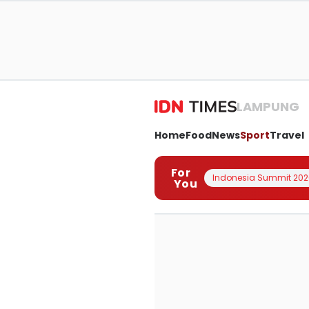
LAMPUNG
Home
Food
News
Sport
Travel
For
Indonesia Summit 202
You