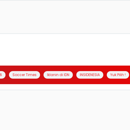
6
Soccer Times
Iklanin di IDN
INSIDENESIA
Yuk Pilih !