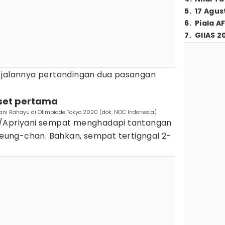
5
.
17 Agus
6
.
Piala A
7
.
GIIAS 2
 jalannya pertandingan dua pasangan
 set pertama
iyani Rahayu di Olimpiade Tokyo 2020 (dok. NOC Indonesia)
a/Apriyani sempat menghadapi tantangan
 Seung-chan. Bahkan, sempat tertigngal 2-