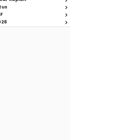
tus
FF
026