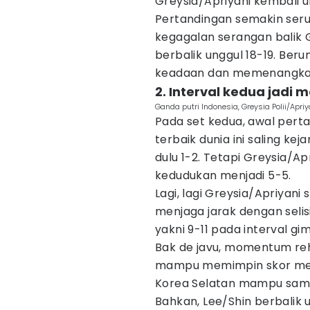
Greysia/Apriyani kembali u
Pertandingan semakin seru
kegagalan serangan balik 
berbalik unggul 18-19. Ber
keadaan dan memenangkan 
2. Interval kedua jadi
Ganda putri Indonesia, Greysia Polii/Apr
Pada set kedua, awal perta
terbaik dunia ini saling ke
dulu 1-2. Tetapi Greysia/A
kedudukan menjadi 5-5.
Lagi, lagi Greysia/Apriyan
menjaga jarak dengan selis
yakni 9-11 pada interval gi
Bak de javu, momentum reh
mampu memimpin skor menja
Korea Selatan mampu sam
Bahkan, Lee/Shin berbalik 