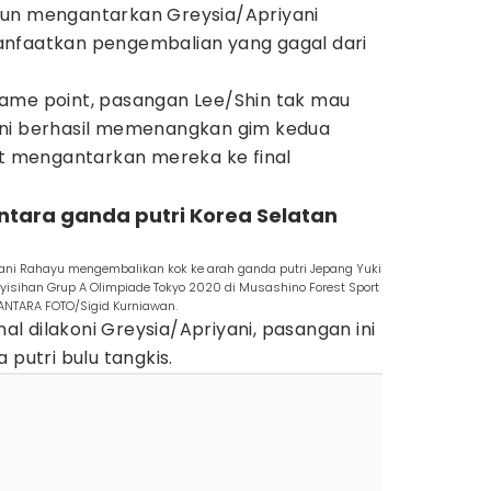
tun mengantarkan Greysia/Apriyani
anfaatkan pengembalian yang gagal dari
ame point, pasangan Lee/Shin tak mau
ni berhasil memenangkan gim kedua
ut mengantarkan mereka ke final
tara ganda putri Korea Selatan
riyani Rahayu mengembalikan kok ke arah ganda putri Jepang Yuki
isihan Grup A Olimpiade Tokyo 2020 di Musashino Forest Sport
. ANTARA FOTO/Sigid Kurniawan.
 dilakoni Greysia/Apriyani, pasangan ini
 putri bulu tangkis.