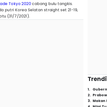
iade Tokyo 2020
cabang bulu tangkis.
 putri Korea Selatan straight set 21-19,
btu (31/7/2021).
Trendi
1
.
Gubern
2
.
Prabow
3
.
Makan B
4
.
Nilai T