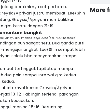
nggul 17-15.
 jelang berakhirnya set pertama,
More 
Greysia/Apriyani justru membuat Lee/Shin
untung, Greysia/Apriyani membalikkan
gim kesatu dengan 21-19.
 momentum bangkit
iyani Rahayu di Olimpiade Tokyo 2020 (dok. NOC Indonesia)
ndingan pun sangat seru. Dua ganda putri
jar-mengejar angkat. Lee/Shin sempat lebih
priyani selalu bisa menyamakan sampai
i sempat tertinggal, tapitetap mampu
ih dua poin sampai interval gim kedua
m kedua.
at internval kedua Greysia/Apriyani
di 13-12. Tak ingin terlena, pasangan
akan kedudukan.
unggul menjadi 15-16. Beruntung,