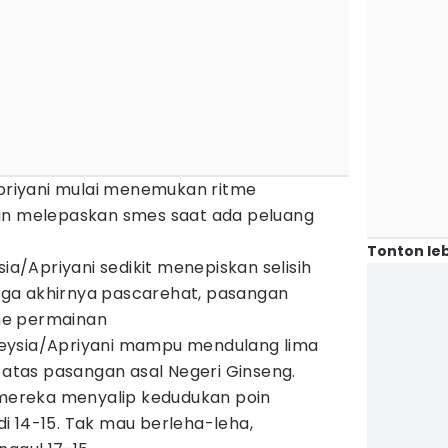
Apriyani mulai menemukan ritme
dan melepaskan smes saat ada peluang
Tonton leb
sia/Apriyani sedikit menepiskan selisih
ingga akhirnya pascarehat, pasangan
me permainan
eysia/Apriyani mampu mendulang lima
1 atas pasangan asal Negeri Ginseng.
, mereka menyalip kedudukan poin
i 14-15. Tak mau berleha-leha,