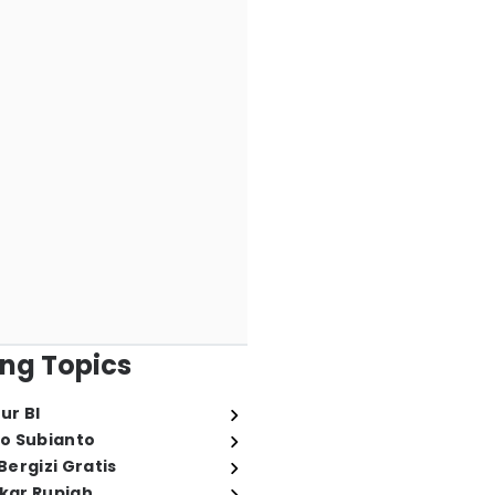
ng Topics
ur BI
o Subianto
ergizi Gratis
ukar Rupiah