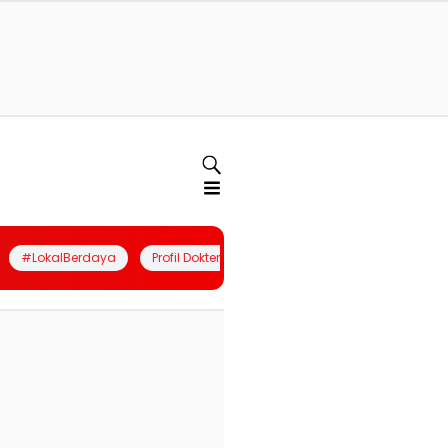
#LokalBerdaya
Profil Dokter
Quiz
Join Community