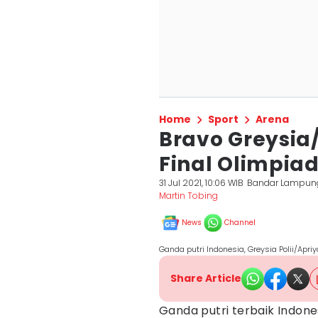
Home
Sport
Arena
Bravo Greysia
Final Olimpia
31 Jul 2021, 10:06 WIB
Bandar Lampun
Martin Tobing
News
Channel
Ganda putri Indonesia, Greysia Polii/Apr
Share Article
Ganda putri terbaik Indone