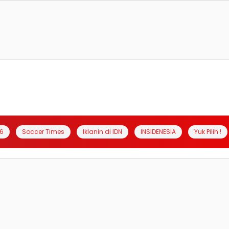
6
Soccer Times
Iklanin di IDN
INSIDENESIA
Yuk Pilih !