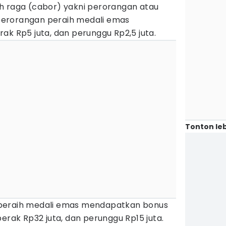
h raga (cabor) yakni perorangan atau
erorangan peraih medali emas
ak Rp5 juta, dan perunggu Rp2,5 juta.
Tonton leb
peraih medali emas mendapatkan bonus
perak Rp32 juta, dan perunggu Rp15 juta.