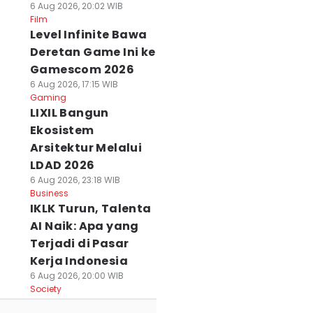
6 Aug 2026, 20:02 WIB
Film
Level Infinite Bawa
Deretan Game Ini ke
Gamescom 2026
6 Aug 2026, 17:15 WIB
Gaming
LIXIL Bangun
Ekosistem
Arsitektur Melalui
LDAD 2026
6 Aug 2026, 23:18 WIB
Business
IKLK Turun, Talenta
AI Naik: Apa yang
Terjadi di Pasar
Kerja Indonesia
6 Aug 2026, 20:00 WIB
Society