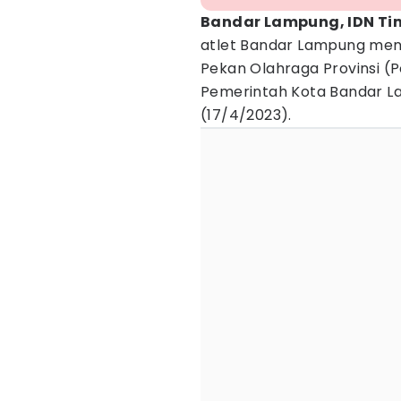
Bandar Lampung, IDN Ti
atlet Bandar Lampung me
Pekan Olahraga Provinsi (P
Pemerintah Kota Bandar 
(17/4/2023).