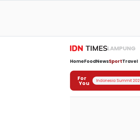
LAMPUNG
Home
Food
News
Sport
Travel
For
Indonesia Summit 202
You