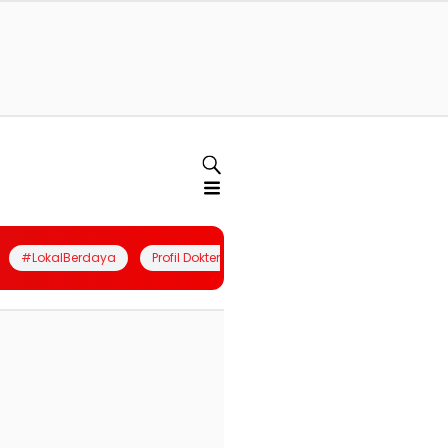
#LokalBerdaya
Profil Dokter
Quiz
Join Community