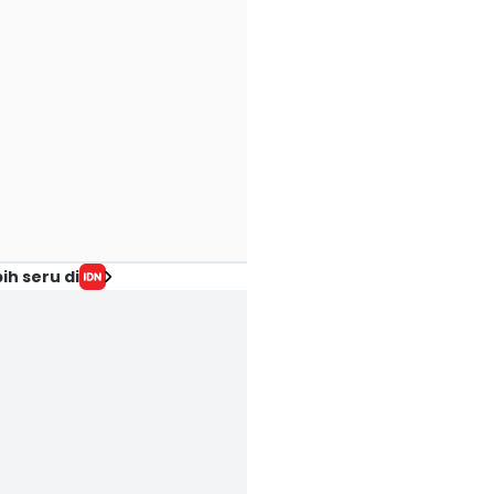
ih seru di