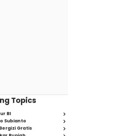
ng Topics
ur BI
o Subianto
ergizi Gratis
ukar Rupiah