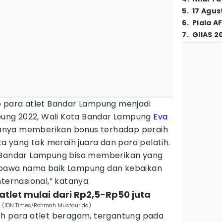
5
.
17 Agus
6
.
Piala A
7
.
GIIAS 2
p para atlet Bandar Lampung menjadi
ung 2022, Wali Kota Bandar Lampung
Eva
nya memberikan bonus terhadap peraih
ta yang tak meraih juara dan para pelatih.
t Bandar Lampung bisa memberikan yang
mbawa nama baik Lampung dan kebaikan
ternasional,” katanya.
atlet mulai dari Rp2,5-Rp50 juta
i. (IDN Times/Rohmah Mustaurida)
eh para atlet beragam, tergantung pada