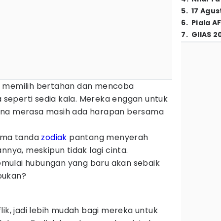
5
.
17 Agus
6
.
Piala A
7
.
GIIAS 2
a memilih bertahan dan mencoba
eperti sedia kala. Mereka enggan untuk
ena merasa masih ada harapan bersama
lima tanda
zodiak
pantang menyerah
a, meskipun tidak lagi cinta.
mulai hubungan yang baru akan sebaik
bukan?
lik, jadi lebih mudah bagi mereka untuk