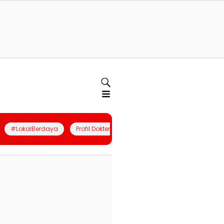
#LokalBerdaya
Profil Dokter
Quiz
Join Community