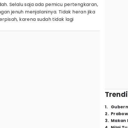
ah. Selalu saja ada pemicu pertengkaran,
n jenuh menjalaninya. Tidak heran jika
pisah, karena sudah tidak lagi
Trendi
1
.
Gubern
2
.
Prabow
3
.
Makan B
4
.
Nilai T