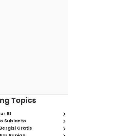
ng Topics
ur BI
o Subianto
ergizi Gratis
ukar Rupiah