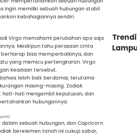
ancer mempertahankan sebuah hubungan
ka ingin memiliki sebuah hubungan stabil
ankan kebahagiannya sendiri.
Trend
s, jadi Virgo memahami perubahan apa saja
annya. Meskipun tahu perasaan cinta
Lamp
 berharap bisa memperbaikinya, dan
atu yang memicu pertengkaran. Virgo
ngan keadaan tersebut.
 bahwa lebih baik berdamai, terutama
ekurangan masing-masing. Zodiak
t hati-hati mengambil keputusan, dan
pertahankan hubungannya.
iyanto)
t dalam sebuah hubungan, dan Capricorn
diak berelemen tanah ini cukup sabar,