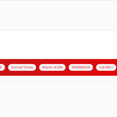
6
Soccer Times
Iklanin di IDN
INSIDENESIA
Yuk Pilih !