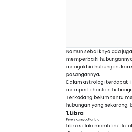
Namun sebaliknya ada jug
memperbaiki hubungannya s
mengakhiri hubungan, kar
pasangannya.
Dalam astrologi terdapat 
mempertahankan hubunganny
Terkadang belum tentu me
hubungan yang sekarang, 
1.Libra
Pexels.com/cottonbro
Libra selalu membenci konf