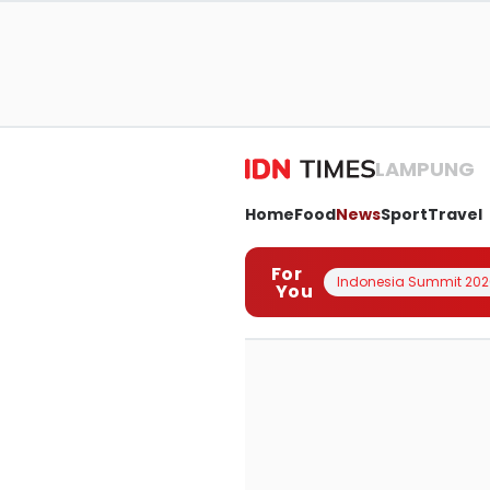
LAMPUNG
Home
Food
News
Sport
Travel
For
Indonesia Summit 202
You