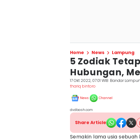
Home
News
Lampung
5 Zodiak Teta
Hubungan, Me
17 Okt 2022, 07:01 WIB
Bandar Lampu
thariq bintoro
News
Channel
dvdbash.com
Share Article
Semakin lama usia sebuah