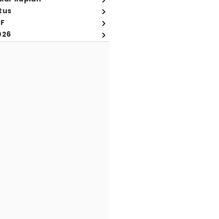
tus
FF
026