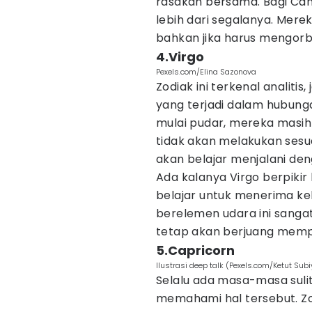
rasakan bersama. Bagi C
lebih dari segalanya. Mere
bahkan jika harus mengorb
4.Virgo
Pexels.com/Elina Sazonova
Zodiak ini terkenal analiti
yang terjadi dalam hubung
mulai pudar, mereka masih
tidak akan melakukan sesu
akan belajar menjalani de
Ada kalanya Virgo berpikir
belajar untuk menerima k
berelemen udara ini sanga
tetap akan berjuang mem
5.Capricorn
Ilustrasi deep talk (Pexels.com/Ketut Sub
Selalu ada masa-masa suli
memahami hal tersebut. Zo