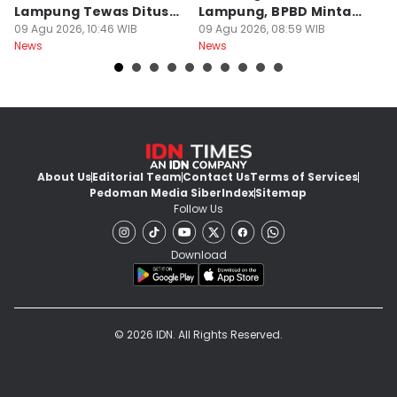
Lampung Tewas Ditusuk
Lampung, BPBD Minta
2
Teman
09 Agu 2026, 10:46 WIB
Warga Berhati-Hati
09 Agu 2026, 08:59 WIB
J
09
News
News
Ne
About Us
Editorial Team
Contact Us
Terms of Services
Pedoman Media Siber
Index
Sitemap
Follow Us
Download
© 2026 IDN. All Rights Reserved.