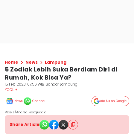
Home
News
Lampung
5 Zodiak Lebih Suka Berdiam Diri di
Rumah, Kok Bisa Ya?
15 Feb 2023, 07:56 WIB
Bandar Lampung
YOOL ✶
News
Channel
Add Us on Google
Pexels/Andrea Piacquadio
Share Article