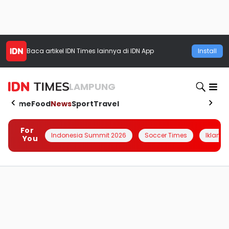
Baca artikel
IDN Times
lainnya di IDN App
Install
LAMPUNG
Home
Food
News
Sport
Travel
For
Indonesia Summit 2026
Soccer Times
Iklanin 
You