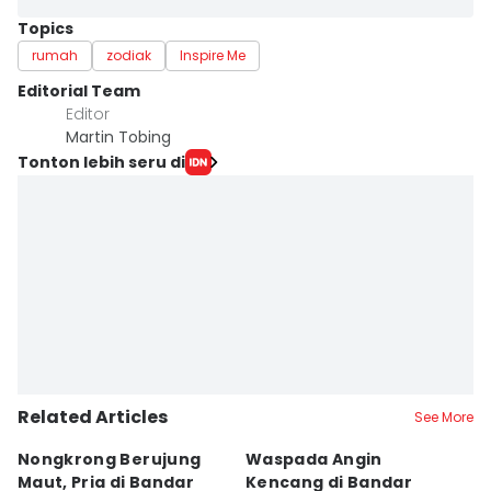
Topics
rumah
zodiak
Inspire Me
Editorial Team
Editor
Martin Tobing
Tonton lebih seru di
Related Articles
See More
Nongkrong Berujung
Waspada Angin
H
Maut, Pria di Bandar
Kencang di Bandar
L