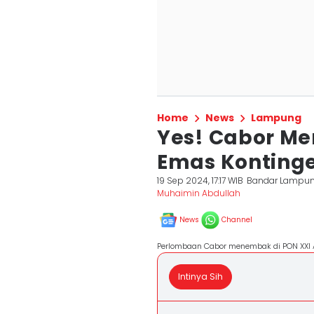
Home
News
Lampung
Yes! Cabor 
Emas Konting
19 Sep 2024, 17:17 WIB
Bandar Lampu
Muhaimin Abdullah
News
Channel
Perlombaan Cabor menembak di PON XXI 
Intinya Sih