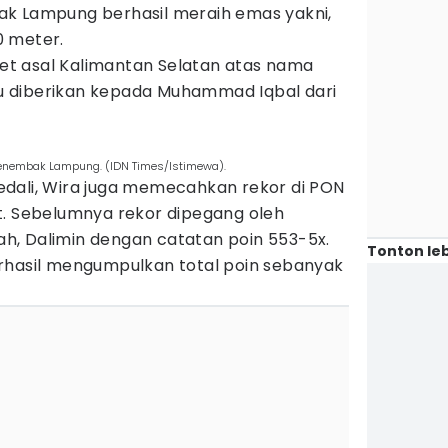
ak Lampung berhasil meraih emas yakni,
0 meter.
tlet asal Kalimantan Selatan atas nama
 diberikan kepada Muhammad Iqbal dari
enembak Lampung. (IDN Times/Istimewa).
dali, Wira juga memecahkan rekor di PON
t. Sebelumnya rekor dipegang oleh
, Dalimin dengan catatan poin 553-5x.
Tonton leb
rhasil mengumpulkan total poin sebanyak