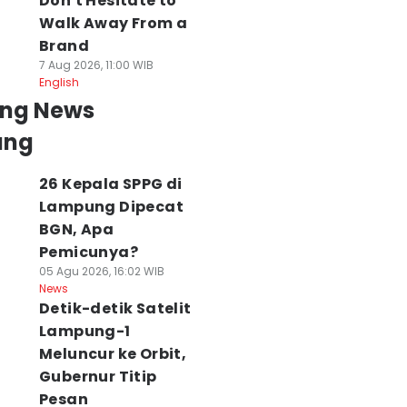
Don't Hesitate to
Walk Away From a
Brand
7 Aug 2026, 11:00 WIB
English
ing News
ung
26 Kepala SPPG di
Lampung Dipecat
BGN, Apa
Pemicunya?
05 Agu 2026, 16:02 WIB
News
Detik-detik Satelit
Lampung-1
Meluncur ke Orbit,
Gubernur Titip
Pesan