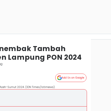
Menembak Tambah
en Lampung PON 2024
ng
Add Us on Google
Aceh-Sumut 2024. (IDN Times/Istimewa).