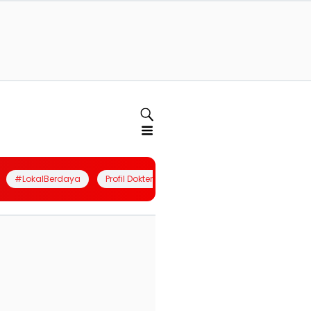
#LokalBerdaya
Profil Dokter
Quiz
Join Community