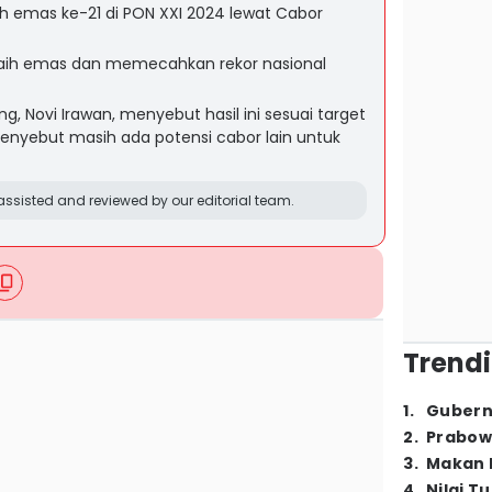
 emas ke-21 di PON XXI 2024 lewat Cabor
raih emas dan memecahkan rekor nasional
 Novi Irawan, menyebut hasil ini sesuai target
nyebut masih ada potensi cabor lain untuk
ssisted and reviewed by our editorial team.
Trendi
1
.
Gubern
2
.
Prabow
3
.
Makan B
4
.
Nilai T