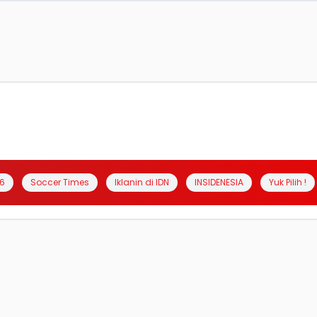
6
Soccer Times
Iklanin di IDN
INSIDENESIA
Yuk Pilih !