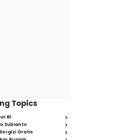
ng Topics
ur BI
o Subianto
ergizi Gratis
ukar Rupiah