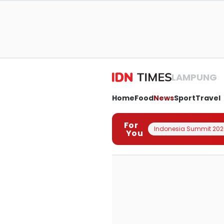
LAMPUNG
Home
Food
News
Sport
Travel
For
Indonesia Summit 202
You