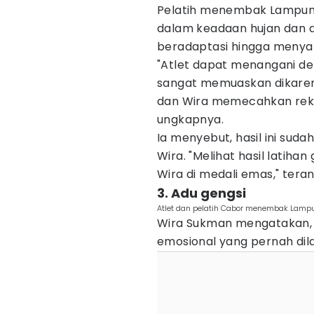
Pelatih menembak Lampung
dalam keadaan hujan dan a
beradaptasi hingga menyabe
"Atlet dapat menangani den
sangat memuaskan dikare
dan Wira memecahkan rekor
ungkapnya.
Ia menyebut, hasil ini suda
Wira. "Melihat hasil latih
Wira di medali emas," tera
3. Adu gengsi
Atlet dan pelatih Cabor menembak Lampu
Wira Sukman mengatakan, p
emosional yang pernah dil