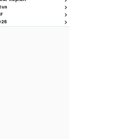
tus
FF
026