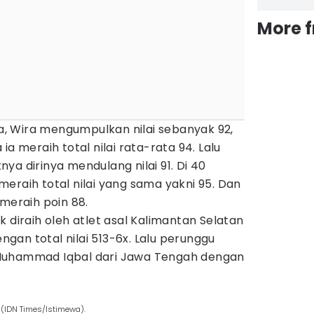
More 
, Wira mengumpulkan nilai sebanyak 92,
ia meraih total nilai rata-rata 94. Lalu
ya dirinya mendulang nilai 91. Di 40
eraih total nilai yang sama yakni 95. Dan
 meraih poin 88.
 diraih oleh atlet asal Kalimantan Selatan
an total nilai 513-6x. Lalu perunggu
Muhammad Iqbal dari Jawa Tengah dengan
(IDN Times/Istimewa).