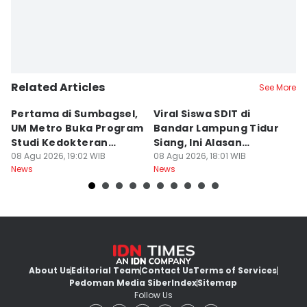
Related Articles
See More
Pertama di Sumbagsel,
Viral Siswa SDIT di
C
UM Metro Buka Program
Bandar Lampung Tidur
d
Studi Kedokteran
Siang, Ini Alasan
B
Hewan
08 Agu 2026, 19:02 WIB
Sekolah
08 Agu 2026, 18:01 WIB
08
News
News
Ne
About Us
Editorial Team
Contact Us
Terms of Services
Pedoman Media Siber
Index
Sitemap
Follow Us