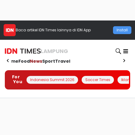
Baca artikel
IDN Times
lainnya di IDN App
Install
LAMPUNG
Home
Food
News
Sport
Travel
For
Indonesia Summit 2026
Soccer Times
Iklanin 
You