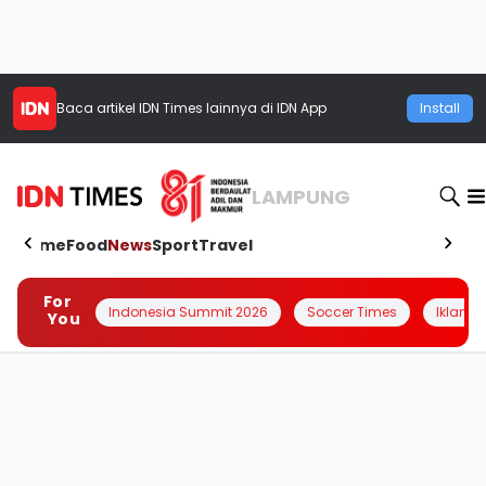
Baca artikel
IDN Times
lainnya di IDN App
Install
LAMPUNG
Home
Food
News
Sport
Travel
For
Indonesia Summit 2026
Soccer Times
Iklanin 
You