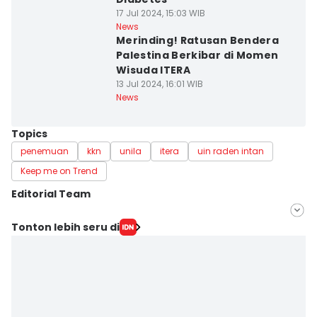
17 Jul 2024, 15:03 WIB
News
Merinding! Ratusan Bendera
Palestina Berkibar di Momen
Wisuda ITERA
13 Jul 2024, 16:01 WIB
News
Topics
penemuan
kkn
unila
itera
uin raden intan
Keep me on Trend
Editorial Team
Editor
Tonton lebih seru di
Silviana
Editor
Martin Tobing