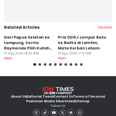
Related Articles
See More
Dari Papua Selatan ke
Pria ODGJ Lempar Batu
13
Lampung, Cerita
ke Balita di Lamtim,
L
Raymondo Pilih Kuliah
Mata Korban Lebam
L
ITERA
10 Agu 2026, 18:02 WIB
10 Agu 2026, 17:12 WIB
10
News
News
Ne
About Us
Editorial Team
Contact Us
Terms of Services
Pedoman Media Siber
Index
Sitemap
Follow Us