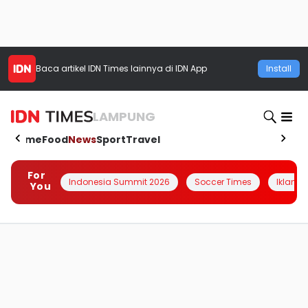
Baca artikel
IDN Times
lainnya di IDN App
Install
LAMPUNG
Home
Food
News
Sport
Travel
For
Indonesia Summit 2026
Soccer Times
Iklanin 
You