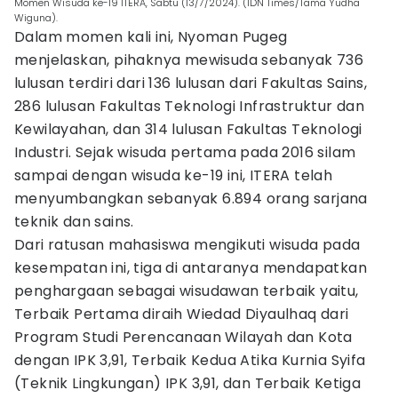
Momen Wisuda ke-19 ITERA, Sabtu (13/7/2024). (IDN Times/Tama Yudha
Wiguna).
Dalam momen kali ini, Nyoman Pugeg
menjelaskan, pihaknya mewisuda sebanyak 736
lulusan terdiri dari 136 lulusan dari Fakultas Sains,
286 lulusan Fakultas Teknologi Infrastruktur dan
Kewilayahan, dan 314 lulusan Fakultas Teknologi
Industri. Sejak wisuda pertama pada 2016 silam
sampai dengan wisuda ke-19 ini, ITERA telah
menyumbangkan sebanyak 6.894 orang sarjana
teknik dan sains.
Dari ratusan mahasiswa mengikuti wisuda pada
kesempatan ini, tiga di antaranya mendapatkan
penghargaan sebagai wisudawan terbaik yaitu,
Terbaik Pertama diraih Wiedad Diyaulhaq dari
Program Studi Perencanaan Wilayah dan Kota
dengan IPK 3,91, Terbaik Kedua Atika Kurnia Syifa
(Teknik Lingkungan) IPK 3,91, dan Terbaik Ketiga