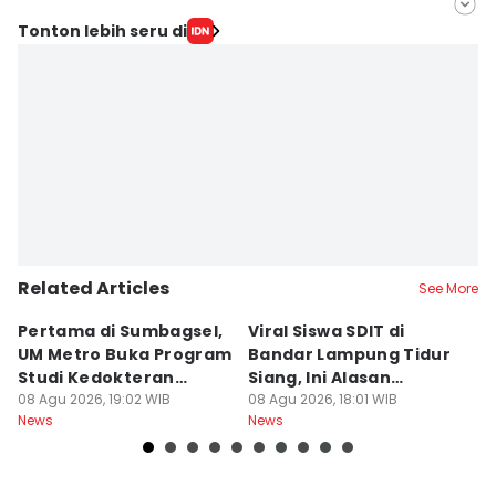
Editor
Tonton lebih seru di
Tama Wiguna
Editor
Martin Tobing
Related Articles
See More
Pertama di Sumbagsel,
Viral Siswa SDIT di
C
UM Metro Buka Program
Bandar Lampung Tidur
d
Studi Kedokteran
Siang, Ini Alasan
B
Hewan
08 Agu 2026, 19:02 WIB
Sekolah
08 Agu 2026, 18:01 WIB
08
News
News
Ne