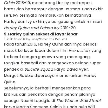
Crisis
2018-19, mendorong Harley melampaui
batas dan bertempur dengan Batman. Pada akhir
seri, Ivy ternyata memalsukan kematiannya.
Harley dan Ivy akhirnya bergabung untuk miniseri
Harley Quinn and Poison Ivy
2019-20.
9. Harley Quinn sukses di layar lebar
Suicide Squad (Clay Enos/Warner Bros. Pictures)
Pada tahun 2016, Harley Quinn akhirnya berhasil
masuk ke layar lebar dalam film
live action
, yang
terkenal dengan gayanya yang memegang
tongkat baseball dan mengenakan celana super
pendek di
Suicide Squad
karya David Ayer.
Margot Robbie dipercaya memerankan Harley
Quinn.
Sebelumnya, ia berhasil mengesankan para
kritikus dan penonton dengan penampilannya
sebagai Naomi Lapaglia di
The Wolf of Wall Street
karya Martin Scorsese. Selain itu, ada pula Will