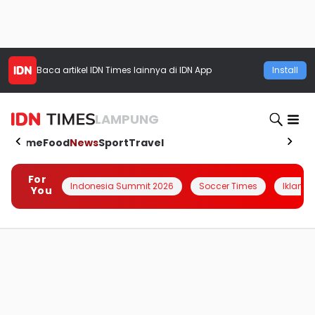
Baca artikel
IDN Times
lainnya di IDN App
Install
LAMPUNG
Home
Food
News
Sport
Travel
For
Indonesia Summit 2026
Soccer Times
Iklanin 
You