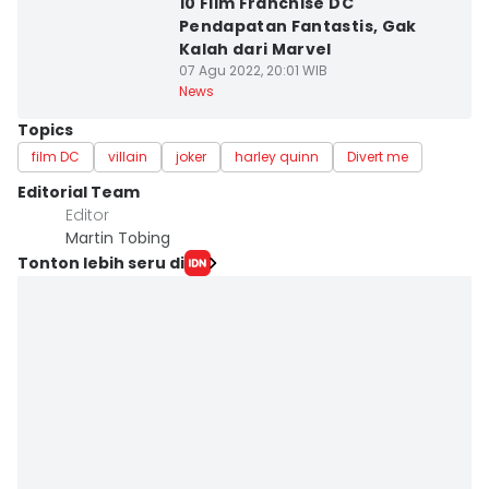
10 Film Franchise DC
Pendapatan Fantastis, Gak
Kalah dari Marvel
07 Agu 2022, 20:01 WIB
News
Topics
film DC
villain
joker
harley quinn
Divert me
Editorial Team
Editor
Martin Tobing
Tonton lebih seru di