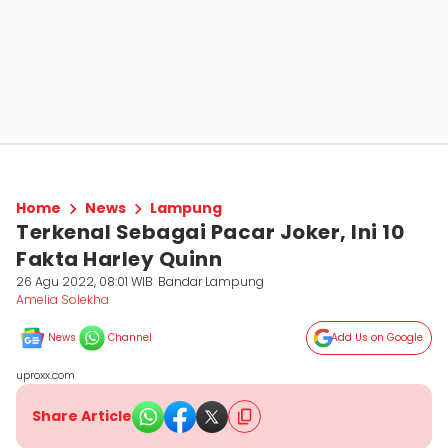
Home
News
Lampung
Terkenal Sebagai Pacar Joker, Ini 10
Fakta Harley Quinn
26 Agu 2022, 08:01 WIB
Bandar Lampung
Amelia Solekha
News
Channel
Add Us on Google
uproxx.com
Share Article