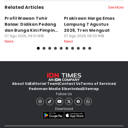
Related Articles
See More
Profil Wawan Tohir
Prakiraan Harga Emas
P
Balaw: Didikan Pedang
Lampung 7 Agustus
P
dan Bunga Kini Pimpin
2026, Tren Menguat
A
PRI Lampung
07 Agu 2026, 09:01 WIB
07 Agu 2026, 08:03 WIB
G
07
News
News
Ne
About Us
Editorial Team
Contact Us
Terms of Services
Pedoman Media Siber
Index
Sitemap
Follow Us
Download