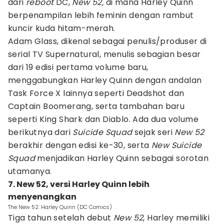
dari
reboot
DC,
New 52,
​​di mana Harley Quinn
berpenampilan lebih feminin dengan rambut
kuncir kuda hitam-merah.
Adam Glass, dikenal sebagai penulis/produser di
serial TV Supernatural, menulis sebagian besar
dari 19 edisi pertama volume baru,
menggabungkan Harley Quinn dengan andalan
Task Force X lainnya seperti Deadshot dan
Captain Boomerang, serta tambahan baru
seperti King Shark dan Diablo. Ada dua volume
berikutnya dari
Suicide Squad
sejak seri
New 52
berakhir dengan edisi ke-30, serta
New Suicide
Squad
menjadikan Harley Quinn sebagai sorotan
utamanya.
7. New 52, versi Harley Quinn lebih
menyenangkan
The New 52: Harley Quinn (DC Comics)
Tiga tahun setelah debut
New 52
, ​​Harley memiliki