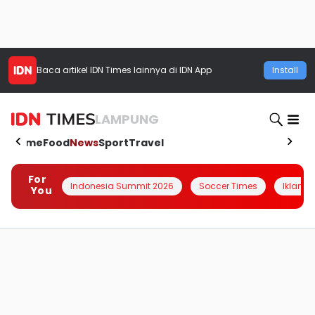
Baca artikel
IDN Times
lainnya di IDN App
Install
LAMPUNG
Home
Food
News
Sport
Travel
For
Indonesia Summit 2026
Soccer Times
Iklanin 
You