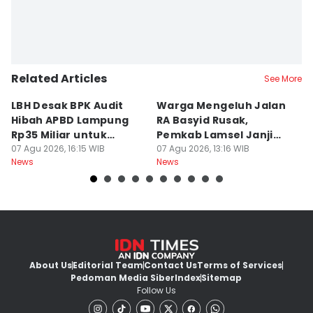
Related Articles
See More
LBH Desak BPK Audit
Warga Mengeluh Jalan
B
Hibah APBD Lampung
RA Basyid Rusak,
Pe
Rp35 Miliar untuk
Pemkab Lamsel Janji
P
Kejaksaan
07 Agu 2026, 16:15 WIB
Segera Perbaiki
07 Agu 2026, 13:16 WIB
D
07
News
News
Ne
About Us
Editorial Team
Contact Us
Terms of Services
Pedoman Media Siber
Index
Sitemap
Follow Us