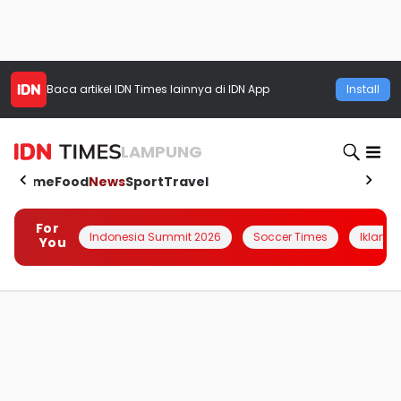
Baca artikel
IDN Times
lainnya di IDN App
Install
LAMPUNG
Home
Food
News
Sport
Travel
For
Indonesia Summit 2026
Soccer Times
Iklanin 
You