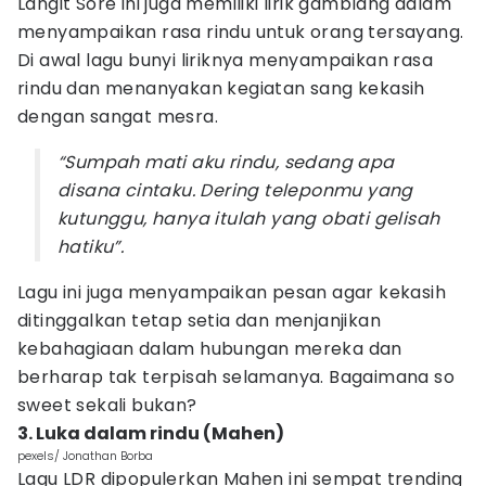
Langit Sore ini juga memiliki lirik gamblang dalam
menyampaikan rasa rindu untuk orang tersayang.
Di awal lagu bunyi liriknya menyampaikan rasa
rindu dan menanyakan kegiatan sang kekasih
dengan sangat mesra.
“Sumpah mati aku rindu, sedang apa
disana cintaku. Dering teleponmu yang
kutunggu, hanya itulah yang obati gelisah
hatiku”.
Lagu ini juga menyampaikan pesan agar kekasih
ditinggalkan tetap setia dan menjanjikan
kebahagiaan dalam hubungan mereka dan
berharap tak terpisah selamanya. Bagaimana so
sweet sekali bukan?
3. Luka dalam rindu (Mahen)
pexels/ Jonathan Borba
Lagu LDR dipopulerkan Mahen ini sempat trending