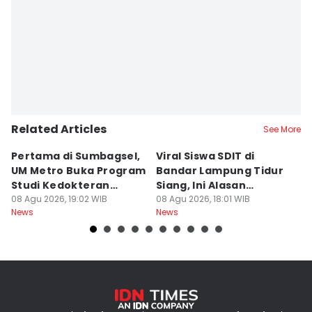
Editor
Martin Tobing
Related Articles
See More
Pertama di Sumbagsel,
Viral Siswa SDIT di
C
UM Metro Buka Program
Bandar Lampung Tidur
d
Studi Kedokteran
Siang, Ini Alasan
B
Hewan
08 Agu 2026, 19:02 WIB
Sekolah
08 Agu 2026, 18:01 WIB
08
News
News
Ne