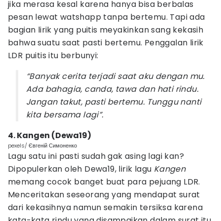
jika merasa kesal karena hanya bisa berbalas
pesan lewat watshapp tanpa bertemu. Tapi ada
bagian lirik yang puitis meyakinkan sang kekasih
bahwa suatu saat pasti bertemu. Penggalan lirik
LDR puitis itu berbunyi:
“Banyak cerita terjadi saat aku dengan mu.
Ada bahagia, canda, tawa dan hati rindu.
Jangan takut, pasti bertemu. Tunggu nanti
kita bersama lagi”.
4. Kangen (Dewa19)
pexels/ Євгеній Симоненко
Lagu satu ini pasti sudah gak asing lagi kan?
Dipopulerkan oleh Dewa19, lirik lagu
Kangen
memang cocok banget buat para pejuang LDR.
Menceritakan seseorang yang mendapat surat
dari kekasihnya namun semakin tersiksa karena
kata-kata rindu yang disampaikan dalam surat itu.