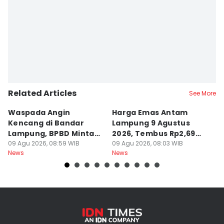
Related Articles
See More
Waspada Angin
Harga Emas Antam
P
Kencang di Bandar
Lampung 9 Agustus
P
Lampung, BPBD Minta
2026, Tembus Rp2,69
A
Warga Berhati-Hati
09 Agu 2026, 08:59 WIB
Juta
09 Agu 2026, 08:03 WIB
O
09
News
News
Ne