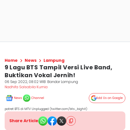
Home
News
Lampung
9 Lagu BTS Tampil Versi Live Band,
Buktikan Vokal Jernih!
06 Sep 2022, 08:02 WIB
Bandar Lampung
Nadhifa Salsabila Kurnia
News
Channel
Add Us on Google
potret BTS di MTV Unplugged (twitter.com/bts_bighit)
Share Article