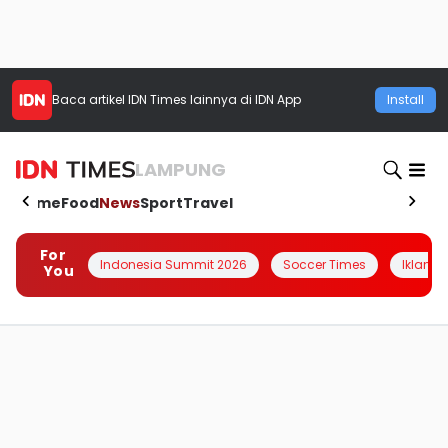
Baca artikel
IDN Times
lainnya di IDN App
Install
LAMPUNG
Home
Food
News
Sport
Travel
For
Indonesia Summit 2026
Soccer Times
Iklanin 
You