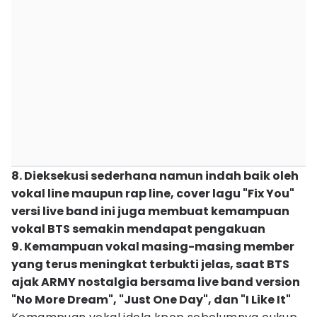
8. Dieksekusi sederhana namun indah baik oleh
vokal line maupun rap line, cover lagu "Fix You"
versi live band ini juga membuat kemampuan
vokal BTS semakin mendapat pengakuan
9. Kemampuan vokal masing-masing member
yang terus meningkat terbukti jelas, saat BTS
ajak ARMY nostalgia bersama live band version
"No More Dream", "Just One Day", dan "I Like It"