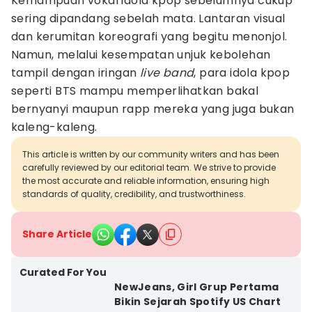
Kemampuan vokal idola kpop sebelumnya cukup
sering dipandang sebelah mata. Lantaran visual
dan kerumitan koreografi yang begitu menonjol.
Namun, melalui kesempatan unjuk kebolehan
tampil dengan iringan
live band
, para idola kpop
seperti BTS mampu memperlihatkan bakal
bernyanyi maupun rapp mereka yang juga bukan
kaleng-kaleng.
This article is written by our community writers and has been
carefully reviewed by our editorial team. We strive to provide
the most accurate and reliable information, ensuring high
standards of quality, credibility, and trustworthiness.
Share Article
Curated For You
NewJeans, Girl Grup Pertama
Bikin Sejarah Spotify US Chart