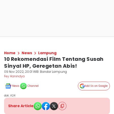
Home
News
Lampung
10 Rekomendasi Film Tentang Susah
Sinyal HP, Geregetan Abis!
09 Nov 2022, 20:01 WIB
Bandar Lampung
Fey Hanindya
News
Channel
Add Us on Google
dok. A24
Share Article