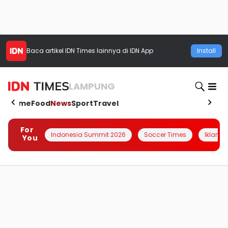
Baca artikel
IDN Times
lainnya di IDN App
Install
LAMPUNG
Home
Food
News
Sport
Travel
For
Indonesia Summit 2026
Soccer Times
Iklanin 
You