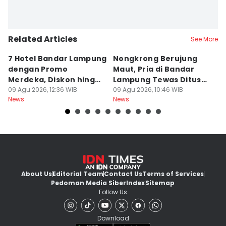
Related Articles
See More
7 Hotel Bandar Lampung
Nongkrong Berujung
W
dengan Promo
Maut, Pria di Bandar
K
Merdeka, Diskon hingga
Lampung Tewas Ditusuk
L
50 Persen
09 Agu 2026, 12:36 WIB
Teman
09 Agu 2026, 10:46 WIB
W
09
News
News
Ne
About Us
Editorial Team
Contact Us
Terms of Services
Pedoman Media Siber
Index
Sitemap
Follow Us
Download