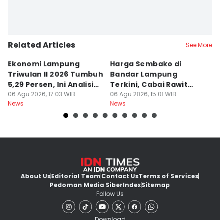
Related Articles
See More
Ekonomi Lampung
Harga Sembako di
D
Triwulan II 2026 Tumbuh
Bandar Lampung
C
5,29 Persen, Ini Analisis
Terkini, Cabai Rawit
D
BI
06 Agu 2026, 17:03 WIB
Naik?
06 Agu 2026, 15:01 WIB
K
06
News
News
Ne
About Us
Editorial Team
Contact Us
Terms of Services
Pedoman Media Siber
Index
Sitemap
Follow Us
Download