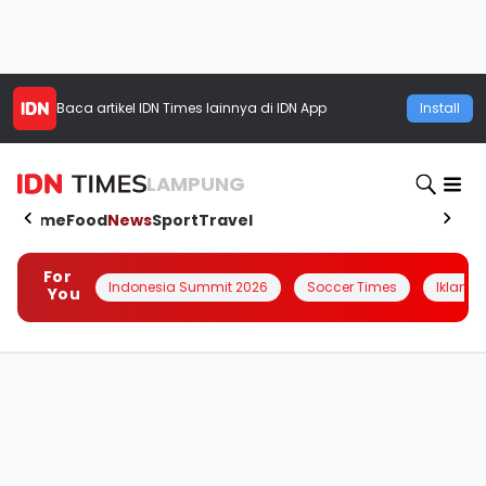
Baca artikel
IDN Times
lainnya di IDN App
Install
LAMPUNG
Home
Food
News
Sport
Travel
For
Indonesia Summit 2026
Soccer Times
Iklanin 
You